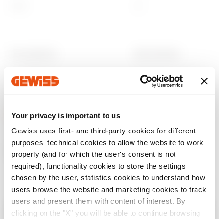
Zwart
32
Soort gebruik
Ware Number
Zwaar gebruik
85366990
Your privacy is important to us
Gewiss uses first- and third-party cookies for different
purposes: technical cookies to allow the website to work
Gerelateerde producten
properly (and for which the user's consent is not
required), functionality cookies to store the settings
CE-markering
Geef het certificaat
chosen by the user, statistics cookies to understand how
Product Data Sheet
REVIT Plugin
Technische
ENERGYpro
weer
Gewiss Code
Nominale stroom
users browse the website and marketing cookies to track
kenmerken
(A)
users and present them with content of interest. By
Downloaden
Downloaden
Downloaden
Downloaden
Downloaden
Downloaden
clicking on the "X" you will be able to continue browsing
Controleer uw land
Close