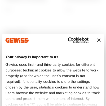
42 A
40 A
Ware Number
85366990
Your privacy is important to us
Gewiss uses first- and third-party cookies for different
purposes: technical cookies to allow the website to work
properly (and for which the user's consent is not
Gerelateerde producten
required), functionality cookies to store the settings
chosen by the user, statistics cookies to understand how
CE-markering
Geef het certificaat
users browse the website and marketing cookies to track
Product Data Sheet
ENERGYpro
Technische
REVIT Plugin
weer
Gewiss Code
Nominale stroom
users and present them with content of interest. By
kenmerken
(A)
clicking on the "X" you will be able to continue browsing
Downloaden
Downloaden