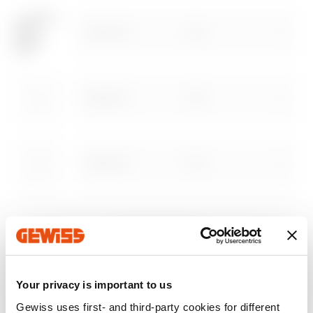
MV64244
GAC
Scarica
Scarica
Scopri di più
Scopri di più
MV64247
GAC
MV64242
GAC
Vai all’area software
MV64245
GAC
Mostra tutto
Your privacy is important to us
MV64238
GAC
Gewiss uses first- and third-party cookies for different