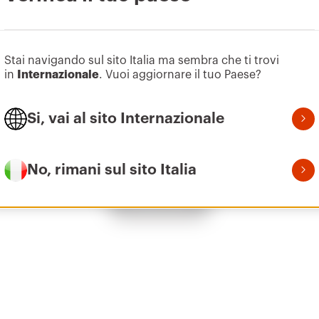
Vai all’area software
Z100
1
Stai navigando sul sito Italia ma sembra che ti trovi
in
Internazionale
. Vuoi aggiornare il tuo Paese?
Si, vai al sito Internazionale
Z100
1
No, rimani sul sito Italia
Mostra tutto
Z100
2
Z100
2