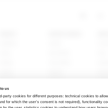
EZ
4
PRODOTTI
CONTATTI E SERVIZI
ABOU
Installation
Contatti
Chi s
EZ
5
Energy
Sedi GEWISS
Storia
Building
Trova GEWISS
Sosten
GAC
5
Lighting
Supporto
Gover
Mobility
Software
Lavora
 to us
Applicazioni
BIM
Proget
d-party cookies for different purposes: technical cookies to allow
GAC
1
nd for which the user's consent is not required), functionality c
en by the user, statistics cookies to understand how users brows