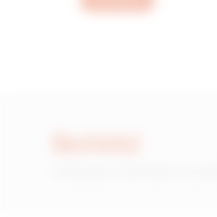
Apri un ticket
MV52431
MV52432
MV52433
Scrivici
MV52434
Hai bisogno di informazioni sui prod
MV52435