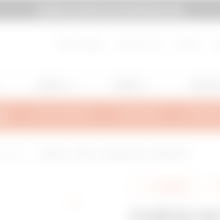
GEWISS TI INVITA A ELETTROEXPO 2026
pagina
Vai a MyGewiss
About Gewiss
Lavora con noi
Contatti
H
Lighting
Mobility
Applicaz
MA
INFO TECNICHE
ISPIRAZIONI
SUPPORT
io saldato
CURVA 90° - BFR60 - LARGHEZZA 100 - FINITURA EZ
Condividi
CURVA 90°