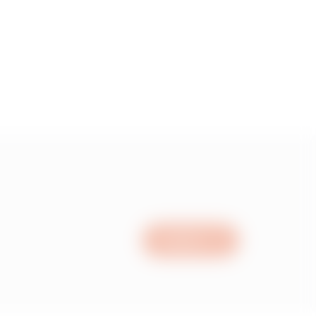
00
50
00
50
Scrivici
00