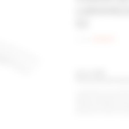
LARGHEZZ
EZ
Codice:
MV52431
Serie: BFR
Passerelle portaca
Le passerelle a filo di GEWI
saldato e rappresentano la 
flessibilità installativa, gr
adattate alle esigenze di pe
garantiscono inoltre una ven