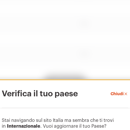
Vai all’area software
PG9
PG11
Mostra tutto
PG13,5
Verifica il tuo paese
Chiudi
PG16
ione
Stai navigando sul sito Italia ma sembra che ti trovi
in
Internazionale
. Vuoi aggiornare il tuo Paese?