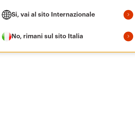
Si, vai al sito Internazionale
PG21
No, rimani sul sito Italia
PG29
PG36
PG42