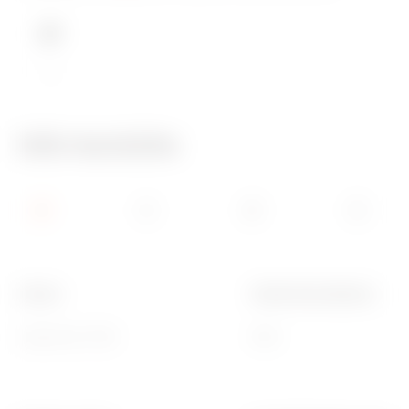
IP66
Info tecniche
Colore
Grado di protezione
Grigio RAL 7035
IP66