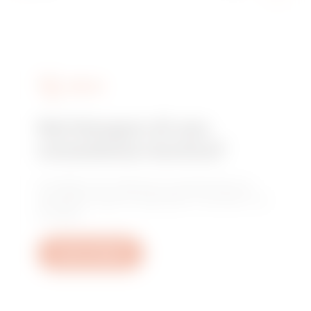
SERVIZI
Hai bisogno di una
consulenza tecnica?
Contattaci per ottenere le risposte alle tue
domande: quesiti impiantistici, normativi o di
prodotto.
Apri un ticket