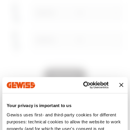
GW50202
20
GW50203
25
Vai all’area software
GW50204
32
Mostra tutto
GW50205
40
DOTAZIONI E NOTE
Your privacy is important to us
CARATTERISTICHE:
manicotti polifunzionali che
Gewiss uses first- and third-party cookies for different
consentono di realizzare curve ad angolo variabile 0-
purposes: technical cookies to allow the website to work
90° oppure raccordi tubo-tubo anche disassati.
GW50206
50
properly (and for which the user's consent is not