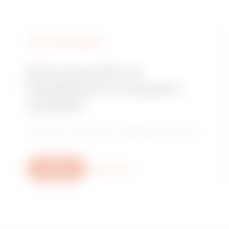
TROVA GEWISS
Stai cercando un
installatore o un punto
vendita?
Trova il tuo rivenditore o installatore di fiducia.
Scrivici
Scopri di più