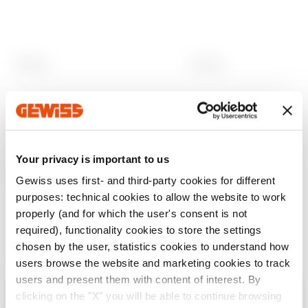
440Vac
525Vac
-
-
Your privacy is important to us
690Vac
250Vdc
Gewiss uses first- and third-party cookies for different
purposes: technical cookies to allow the website to work
properly (and for which the user's consent is not
-
-
required), functionality cookies to store the settings
chosen by the user, statistics cookies to understand how
users browse the website and marketing cookies to track
users and present them with content of interest. By
clicking on the "X" you will be able to continue browsing
Verifica il tuo paese
Chiudi