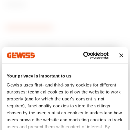
85389099
Prodotti della stessa famiglia
Dichiarazione di
Marcatura CE
Product Data Sheet
64-8
Manuale di sistema
HOME
conformità
Gewiss Code
Tensione di
e caratteristiche
alimentazione
Your privacy is important to us
Livello prestazionale
Configurazione
tecniche (IT)
Scarica
dell'impianto
dell'impianto
Gewiss uses first- and third-party cookies for different
elettrico
elettrico domestico
Scarica
Scarica
purposes: technical cookies to allow the website to work
properly (and for which the user's consent is not
GWA1291
Nessuna
required), functionality cookies to store the settings
Scarica
Scarica
chosen by the user, statistics cookies to understand how
users browse the website and marketing cookies to track
Scopri di più
Scopri di più
users and present them with content of interest. By