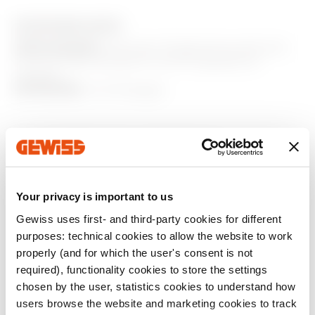
DOTAZIONI E NOTE
APPLICAZIONI:
idonei per l’integrazione sulla serie
Vai all’area software
Chorus di basi standard TV-SAT-R reperibili sul
mercato.
DOTAZIONI:
viti di fissaggio.
Completa la soluzione
Your privacy is important to us
Gewiss uses first- and third-party cookies for different
purposes: technical cookies to allow the website to work
properly (and for which the user's consent is not
required), functionality cookies to store the settings
chosen by the user, statistics cookies to understand how
GW15373
GW15371
users browse the website and marketing cookies to track