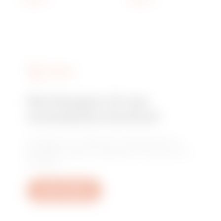
SERVIZI
Hai bisogno di una
consulenza tecnica?
Contattaci per ottenere le risposte alle tue
domande: quesiti impiantistici, normativi o di
prodotto.
Apri un ticket