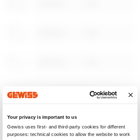
GW16902CB
2 posti
Scarica
Scarica
GW16903CB
3 posti
Scopri di più
Scopri di più
Vai all'area download
GW16904CB
4 posti
Vai all’area software
GW16906CB
6 posti
Mostra tutto
Your privacy is important to us
Gewiss uses first- and third-party cookies for different
DOTAZIONI E NOTE
purposes: technical cookies to allow the website to work
CARATTERISTICHE:
finitura lucida.