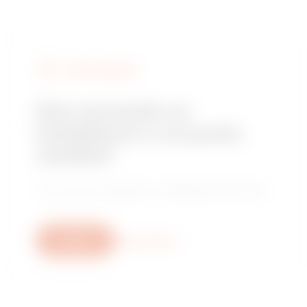
TROVA GEWISS
Stai cercando un
installatore o un punto
vendita?
Trova il tuo rivenditore o installatore di fiducia.
Scrivici
Scopri di più