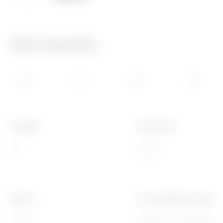
650 °C
70 °C
Info tecniche
Famiglia
Descrizione
ICE
4 posti
Finitura
Per montaggio su suppor
Lucida
GW16804, GW16804N