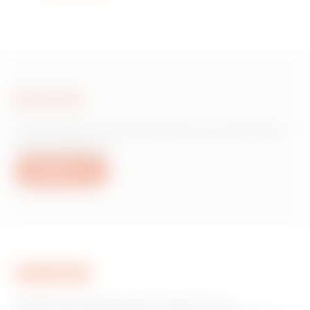
Scrivici
Hai bisogno di informazioni sui prodotti o
servizi Gewiss?
Scrivici
GEWISS è una realtà italiana che opera a livello