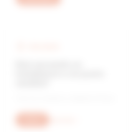
TROVA GEWISS
Stai cercando un
installatore o un punto
vendita?
Trova il tuo rivenditore o installatore di fiducia.
Scrivici
Scopri di più