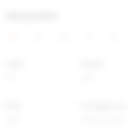
Info tecniche
Famiglia
Descrizione
ONE
3 posti
Finitura
Per montaggio su suppor
Lucida
GW16803, GW16803N