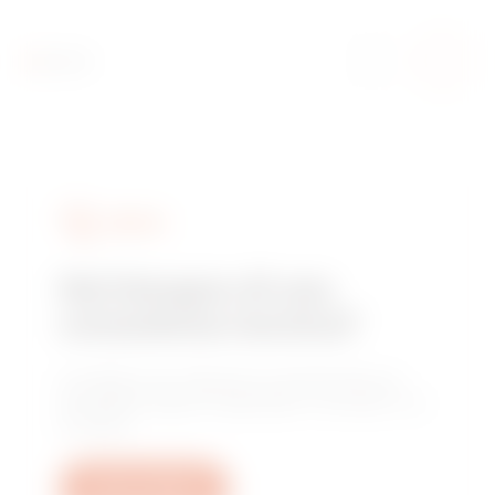
SERVIZI
Hai bisogno di una
consulenza tecnica?
Contattaci per ottenere le risposte alle tue
domande: quesiti impiantistici, normativi o di
prodotto.
Apri un ticket