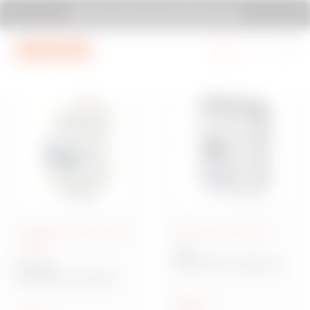
Vai al menu
Vai al contenuto principale
GEWISS TI INVITA A ELETTROEXPO 2026
Vai al piè di pagina
Vai a MyGewiss
Interruttori di protezione
Interruttori scatolati
circuiti
MSX
Interruttori scatolati per
90 MCB
distribuzione di potenza
Interruttori modulari
per protezione circuiti
Scopri