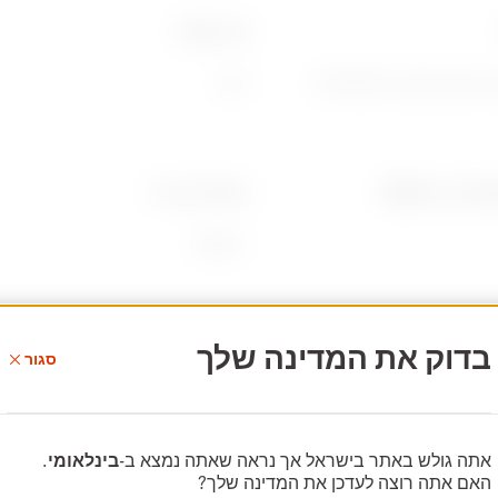
קוד חשמלי
תאם לתקן EN 60754-2
2211
 זרם ב-1.1Un
התנגדות בידוד
> 10MΩ
בדוק את המדינה שלך
סגור
אתה גולש באתר בישראל אך נראה שאתה נמצא ב-
בינלאומי
.
האם אתה רוצה לעדכן את המדינה שלך?