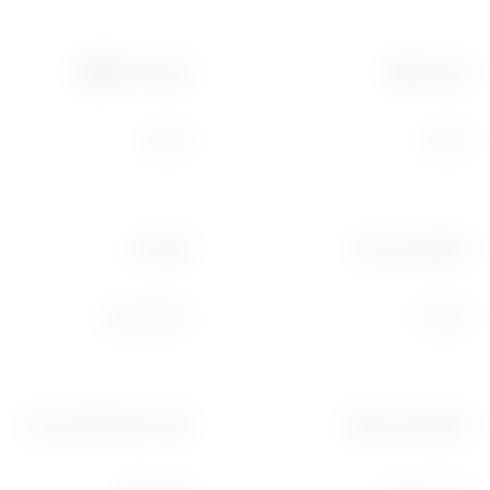
מנורות CFL
מנורות לד 230V
150 W
150 W
הספק מרבי מנוע
סטנדרט
‎2014/53/EU
500 W
טמפרטורת אחסון
לחות יחסית (ללא עיבוי)