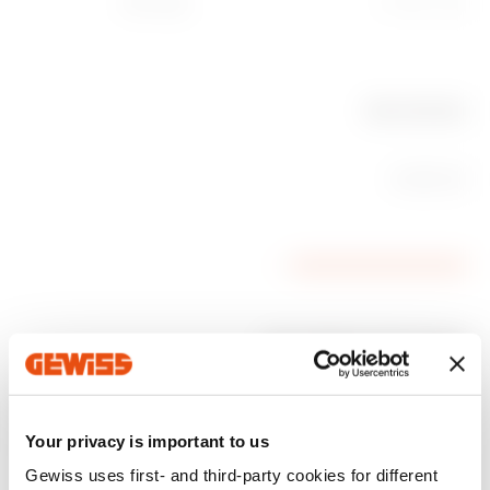
-25 ÷ +70 °C
מקס' 93%
Ware Number
85389099
מוצרים קשורים
סימון CE
הצהרת תאימות
HOME
Product Data Sheet
PRICE
מאפיינים טכניים
Gewiss Code
אספקה מתח
Your privacy is important to us
Download
Download
Download
Download
Download
Gewiss uses first- and third-party cookies for different