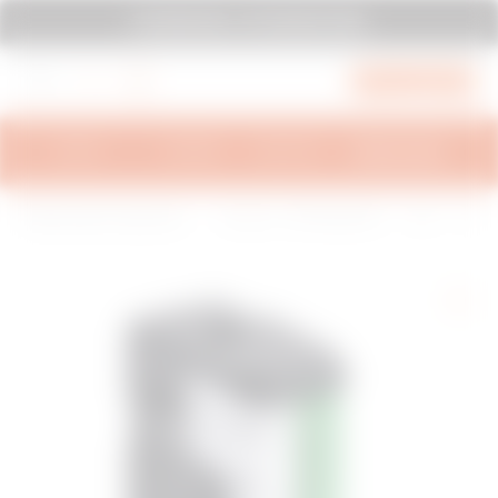
עבור לתפריט
עבור לתחתית העמוד
עבור לתחתית הדף
SYSTEM PURA - AT ITS MOST PURA
עבור ל-My Gewiss
סקירה כללית
מידע טכני
השראות
תמיכה
H
Bui
SYSTEM WHITE - קו מוצרים
בקר יציאה - ערוץ יחיד ללא
o
ldi
ביתי-אביזרים מודולריים
פוטנציאל - ZigBee
m
ng
e