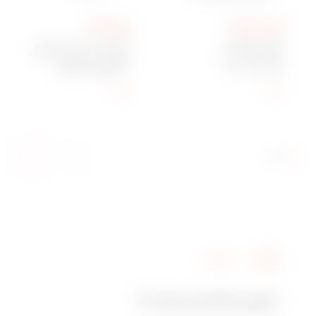
GW16854
GW16402TB
מסגרת GEO -
קופסה זוויתית להתקנה
מטכנופולימר - 2
על הקיר - 4 מודול - לבן
מודולים - לבן -
- CHORUSMART
CHORUSMART
הצג
הצג
שירותים
זקוק לסיוע טכני?