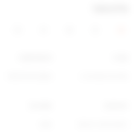
מידע טכני
קטגוריה
פרוטוקול תקשורת
מפעיל עבור עומסים גנריים
Zigbee‏ (IEEE 802.15.4)
יציאה מגעים
הספק יציאה
1 NO‏ 10A‏ (AC1‏) - 230V AC
‎3 dBm