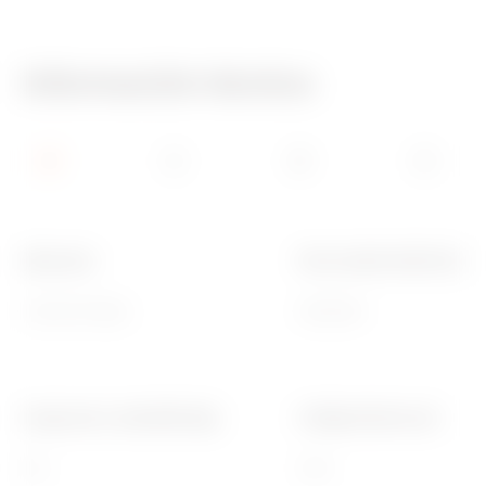
Información técnica
Apto para
Para cuadros BxH (mm)
I-ON EVO WALL
250x300
Carga máx. sostenible (kg)
Código Electrocod
125
1310