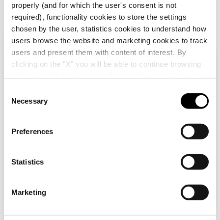
properly (and for which the user's consent is not
required), functionality cookies to store the settings
chosen by the user, statistics cookies to understand how
users browse the website and marketing cookies to track
Productos adicionales
users and present them with content of interest. By
Ir al área Software
clicking on the "X" you will be able to continue browsing
Compruebe su país
Cerrar
and refuse all cookies other than technical cookies; in
addition, you can always change your choices via the
C
"Manage Privacy " button in the
Cookie Policy
. Lastly,
Necessary
o
Estás navegando por el sitio español pero
for further information please also consult our
Privacy
n
parece que estás en
Internacional
. ¿Quieres
Notice
.
actualizar tu país?
s
Preferences
e
n
GW46201F
Sí, vaya al sitio web para Internacional
t
Statistics
CUADRO EN
POLÍESTER CON
S
PUERTA
e
No, permanecer en el sitio español
TRASPARENTE
Marketing
Mostrar
l
EQUIPADA CON
CERRADURA -
e
250X300X160 -