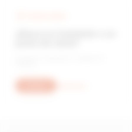
BUSCAR A GEWISS
¿Busca un instalador o un
punto de venta?
Encuentre un distribuidor o instalador de
confianza.
Escríbanos
Descubra más