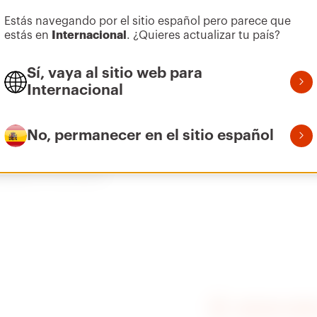
Estás navegando por el sitio español pero parece que
estás en
Internacional
. ¿Quieres actualizar tu país?
N. 1 llave de esfera 1/2”
N. 4 grifos a esfera 1/2"
Ir al área Software
Sí, vaya al sitio web para
Internacional
No, permanecer en el sitio español
fijación al terminal.
BUSCAR A GEWI