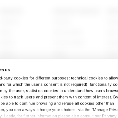
PRODUCTOS
CONTACTOS Y SERVICIOS
ACERC
Installation
Contactos
Quién
Energy
Sede de GEWISS
Histor
Building
Encontrar GEWISS
Sosten
Lighting
Soporte
Gobier
Mobility
Software
Trabaj
 to us
Aplicaciones
BIM
Proyec
d-party cookies for different purposes: technical cookies to allow
nd for which the user's consent is not required), functionality c
en by the user, statistics cookies to understand how users brows
ies to track users and present them with content of interest. B
l be able to continue browsing and refuse all cookies other than
ition, you can always change your choices via the "Manage Priv
cidad
Política de cookies
Información legal
Accesibilidad
y
. Lastly, for further information please also consult our
Privacy