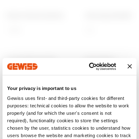
Numero total de maniobras
Sobrecarga admisible
> 5000
22 A
Termopresión con bola
Ware Number
125 °C (partes activas) - 80 °C
85366990
(partes pasivas)
Your privacy is important to us
Gewiss uses first- and third-party cookies for different
purposes: technical cookies to allow the website to work
properly (and for which the user's consent is not
required), functionality cookies to store the settings
Productos relacionados
chosen by the user, statistics cookies to understand how
users browse the website and marketing cookies to track
Marca CE
Visualización