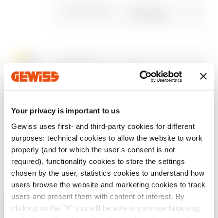
Product Data Sheet
CADpro
Características
AUTOCAD Plugin
certificado
Gewiss Code
Corriente
técnicas
nominal (A)
Advanced design of
Plugin with GEWISS
Descargar
Descargar
electrical systems
products for the
Descargar
Descargar
software
AUTOCAD®
GW62201FH
16
Descargar
Descargar
Mostrar más
Mostrar más
GW62202FH
16
Your privacy is important to us
Ir al área descargar
Gewiss uses first- and third-party cookies for different
purposes: technical cookies to allow the website to work
properly (and for which the user's consent is not
GW62203FH
16
required), functionality cookies to store the settings
chosen by the user, statistics cookies to understand how
Ir al área Software
users browse the website and marketing cookies to track
users and present them with content of interest. By
GW62205FH
16
clicking on the "X" you will be able to continue browsing
Compruebe su país
Cerrar
Mostrar todo