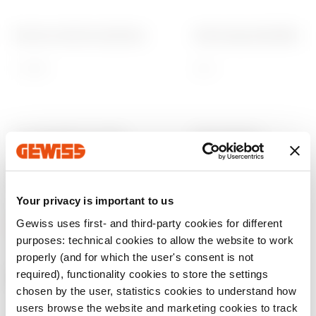
Numero total de maniobras
Sobrecarga admisible
> 2000
42 A
Termopresión con bola
Ware Number
125 °C (partes activas) - 80 °C
85366990
(partes pasivas)
Your privacy is important to us
Gewiss uses first- and third-party cookies for different
purposes: technical cookies to allow the website to work
properly (and for which the user's consent is not
required), functionality cookies to store the settings
Productos relacionados
chosen by the user, statistics cookies to understand how
users browse the website and marketing cookies to track
Marca CE
Visualización