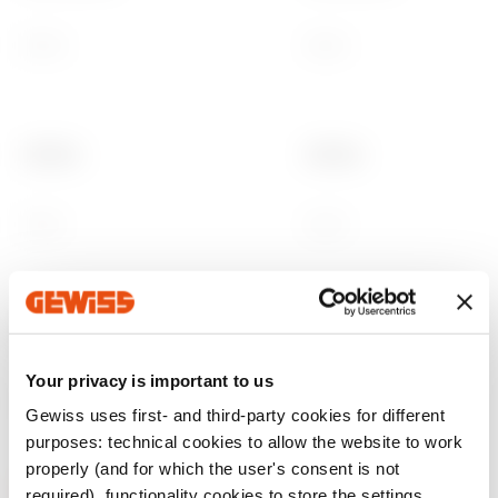
50 kA
36 kA
440Vac
525Vac
25 kA
22 kA
690Vac
250Vdc
Your privacy is important to us
6 kA
25 kA
Gewiss uses first- and third-party cookies for different
purposes: technical cookies to allow the website to work
properly (and for which the user's consent is not
required), functionality cookies to store the settings