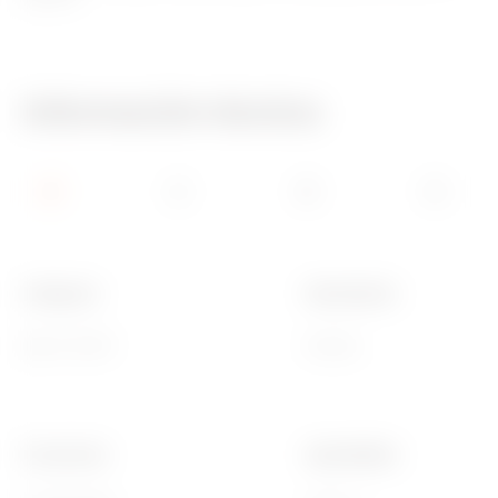
Información técnica
Categoría
Descripción
Base TV/SAT
Directa
Frecuencia
Apantallado