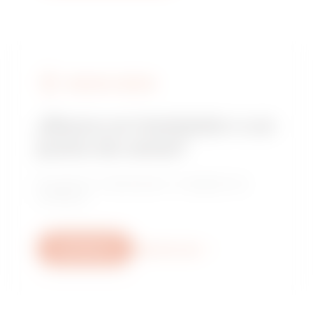
BUSCAR A GEWISS
¿Busca un instalador o un
punto de venta?
Encuentre un distribuidor o instalador de
confianza.
Escríbanos
Descubra más