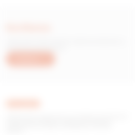
Escríbanos
¿Necesita información sobre productos o
servicios de Gewiss?
Escríbanos
GEWISS tiene un papel clave en el mercado como fabricante
de soluciones de domótica, sistemas de protección y
distribución de la energía, smartlighting y movilidad
eléctrica.