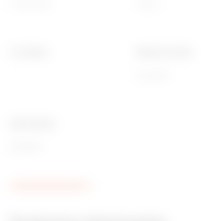
5-2400 MHz
Clase A
N. módulos
Fijación de cable
1
De tornillo
Ware Number
85366910