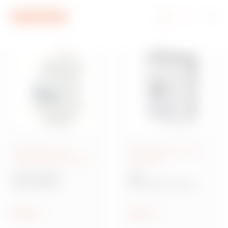
Ir al menú
Ir al contenido principal
Ir al pie de página
Ir a My Gewiss
Interruptores para
Interruptores en caja
protección de circuitos
moldeada
Serie 90 MCB
MSX
Interruptores
Interruptor de caja
modulares para
moldeada para
protección de circuitos
distribución de
potencia
Mostrar
Mostrar