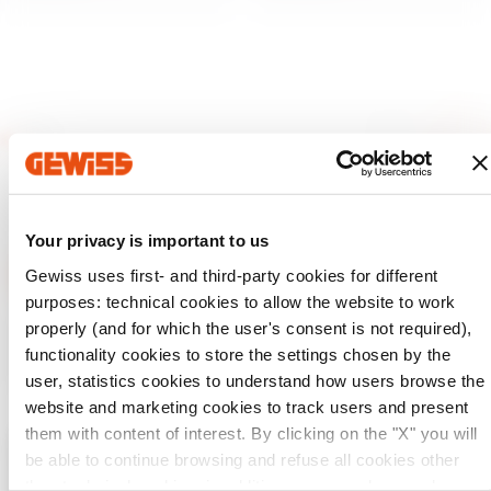
Your privacy is important to us
Gewiss uses first- and third-party cookies for different
purposes: technical cookies to allow the website to work
GEWISS tiene un papel clave en el mercado como fabricante
properly (and for which the user's consent is not required),
de soluciones de domótica, sistemas de protección y
functionality cookies to store the settings chosen by the
distribución de la energía, smartlighting y movilidad
eléctrica.
user, statistics cookies to understand how users browse the
website and marketing cookies to track users and present
them with content of interest. By clicking on the "X" you will
be able to continue browsing and refuse all cookies other
Compruebe su país
Cerrar
than technical cookies; in addition, you can always change