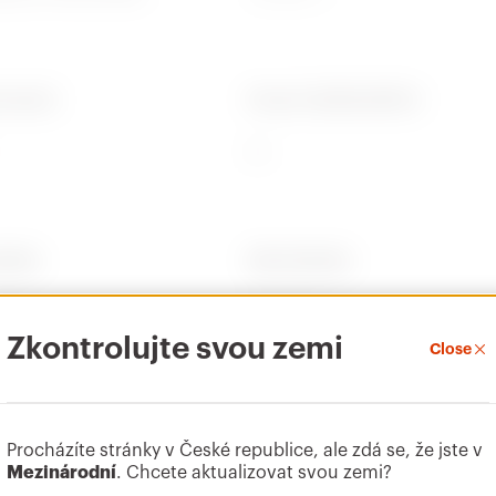
o otvorů
Proud v AC22A (415 V)
80
abelu
Ware Number
mm²
85363030
Zkontrolujte svou zemi
Close
Procházíte stránky v České republice, ale zdá se, že jste v
Mezinárodní
. Chcete aktualizovat svou zemi?
ty