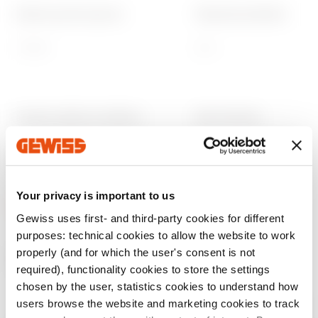
Celkový počet operací
Přípustné přetížení
> 5000
22 A
Tepelné zatížení s kuličkou
Ware Number
125 °C (aktivní části) - 80 °C
85366990
(pasivní části)
Your privacy is important to us
Gewiss uses first- and third-party cookies for different
purposes: technical cookies to allow the website to work
properly (and for which the user's consent is not
Související produkty
required), functionality cookies to store the settings
chosen by the user, statistics cookies to understand how
Označení CE
Zobrazit certifikát
Product Data Sheet
CADpro
Technické
ENERGYpro
users browse the website and marketing cookies to track
Gewiss Code
Jmenovitý proud
charakteristiky