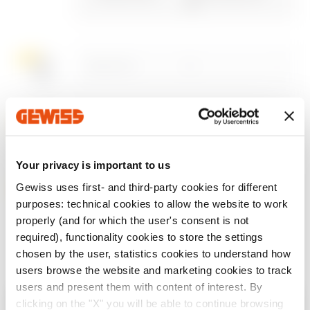
(A)
Stáhnout
Stáhnout
Stáhnout
Stáhnout
Stáhnout
Stáhnout
Zobrazit více
Zobrazit více
GW62201H
16
GW62202H
16
Přejít do oblasti pro stahování
Your privacy is important to us
Přejít do oblasti se softwarem
Gewiss uses first- and third-party cookies for different
GW62203H
16
purposes: technical cookies to allow the website to work
properly (and for which the user's consent is not
required), functionality cookies to store the settings
chosen by the user, statistics cookies to understand how
GW62205H
16
users browse the website and marketing cookies to track
Zobrazit vše
users and present them with content of interest. By
clicking on the "X" you will be able to continue browsing
Zkontrolujte svou zemi
Close