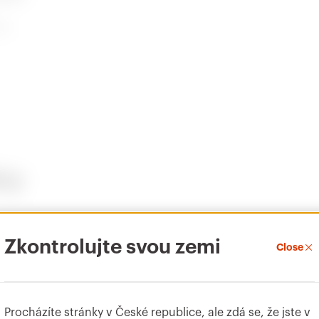
99
CADpro
PRICE
ty
Stáhnout
Stáhnout
Zobrazit více
Zobrazit více
Funkční rozměr DxV (mm
Zkontrolujte svou zemi
Close
Přejít do oblasti pro stahování
Přejít do oblasti se softwarem
400x1800
Procházíte stránky v České republice, ale zdá se, že jste v