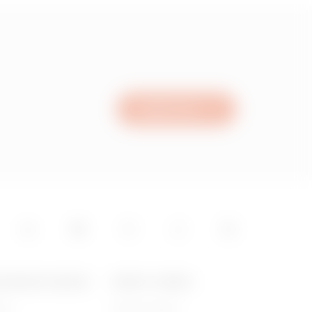
Napište nám
LEČNOSTI GEWISS
ZPRÁVY A MÉDIA
sme
Firemní zprávy