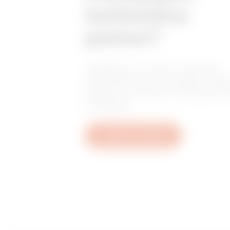
technickou
pomoc?
Obraťte se na nás a získejte
odpovědi na své otázky: otáz
týkající se zařízení, předpisů
produktů.
Vytvořit nový tiket