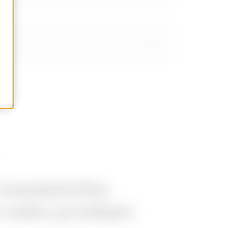
instalačního
 nebo prodejní