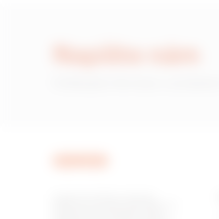
Napište nám
Potřebujete informace o produktec
Společnost GEWISS je klíčovým
hráčem na trhu, který vyrábí řešení pro
automatizaci domácností a budov,