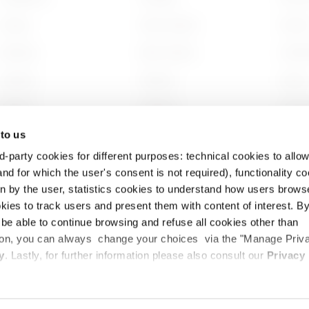
Energy
Sídlo Gewiss
Histor
Building
Najít Gewiss
Udržit
Lighting
Podpora
Správ
Mobility
Software
Spolup
 to us
Použití
Building Information
Projek
Modeling
d-party cookies for different purposes: technical cookies to allow
nd for which the user's consent is not required), functionality c
en by the user, statistics cookies to understand how users brows
ies to track users and present them with content of interest. B
l be able to continue browsing and refuse all cookies other than
ny osobních
Zásady používání souborů
Právní
Prohl
ition, you can always change your choices via the "Manage Priv
cookie
informace
o přís
y
. Lastly, for further information please also consult our
Privacy
 Itálie – Kód pro daně a DPH a registrace u Bergamské obchodní komory v Berg