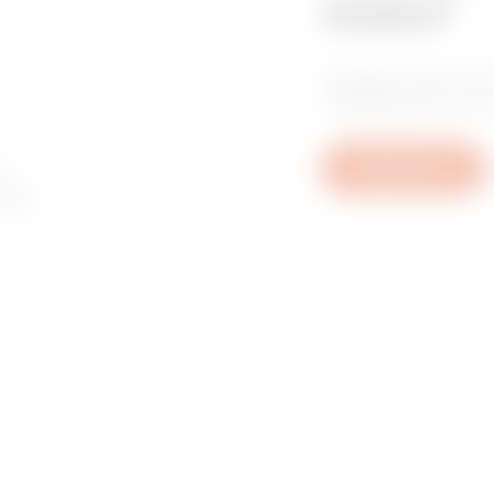
místo?
Najděte důvěry
instalačního tec
ky
Napište nám
V
 nebo