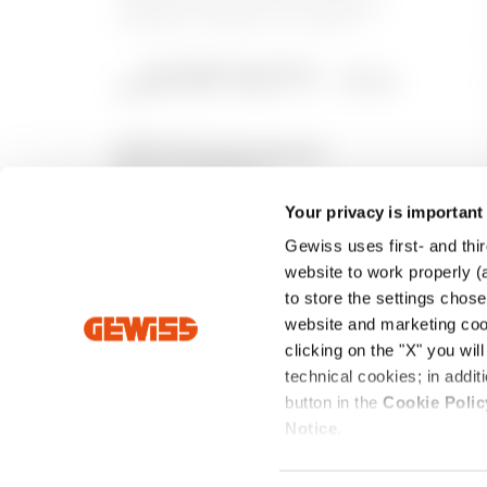
systémy ochrany a distribuce energie,
inteligentní osvětlení a e-mobilitu.
Your privacy is important
Gewiss uses first- and thir
website to work properly (a
to store the settings chos
website and marketing cook
clicking on the "X" you wil
Intrastat
Standardní prodejní
Zásady ochra
technical cookies; in add
podmínky
údajů
button in the
Cookie Polic
Notice
.
Sídlo: Via Domenico Bosatelli 1 - 24069 CENATE SOTTO BG –