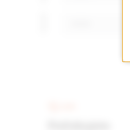
GWD3695
SLUŽBY
Potřebujete