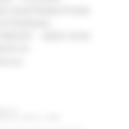
G DISTRIBUTION
EXTERNAL
MENT - QDX 630
600 H -
00mm
1600 H
če do 1 600 A - IP55