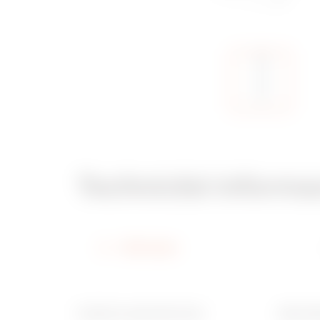
Technické informa
Informace
Funkční rozměr DxV (mm)
Ware N