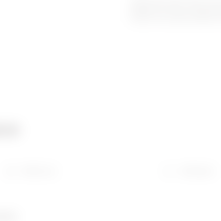
Skříně řady QDX 1600 H se 
aplikacích, kde je vyžadová
činiteli, tak vysoký vypínací
ce
Stáhnout
Software
umber