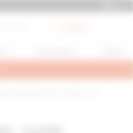
CZ | CS
ty ke stažení
My Gewiss
GW Mag
ití
Služby a podpora
RA
ERNAL COMPARTMENT - QDX 630 H - QDX 1600 H - 400x1
EL - FLOOR-