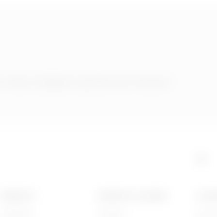
h nebo službách společnosti Gewiss?
PRODUKTY
KONTAKTY A SLUŽBY
O SPO
Installation
Kontakty
Kdo j