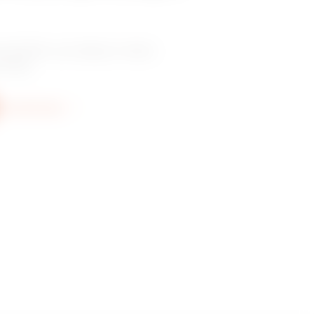
hodného prodejce nebo
hnika.
íce informací