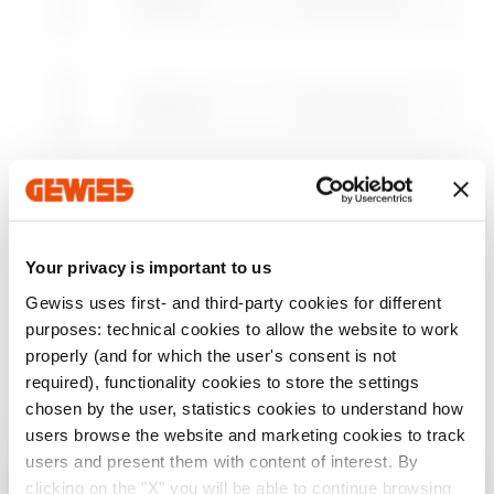
GWD3031
850x1000x200
GWD3032
850x1000x300
Přejít do oblasti se softwarem
GWD3033
850x1200x200
Your privacy is important to us
Gewiss uses first- and third-party cookies for different
GWD3034
850x1200x300
purposes: technical cookies to allow the website to work
Zobrazit vše
properly (and for which the user's consent is not
required), functionality cookies to store the settings
chosen by the user, statistics cookies to understand how
GWD3083
850x1600x200
users browse the website and marketing cookies to track
VYBAVENÍ A POZNÁMKY
users and present them with content of interest. By
KOMPONENTY:
Trojhranný panelový klíč pro
clicking on the "X" you will be able to continue browsing