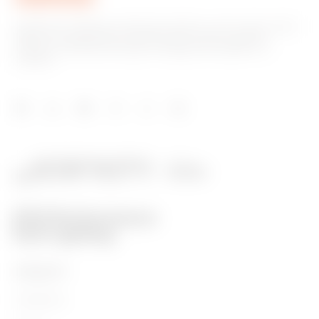
Společnost GEWISS je klíčovým hráčem na trhu, který vyrábí
řešení pro automatizaci domácností a budov, systémy
ochrany a distribuce energie, inteligentní osvětlení a e-
mobilitu.
PRODUKTY
Installation