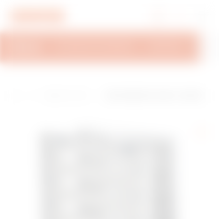
Přejít do nabídky
Přejít na hlavní obsah
Přejít na zápatí
Přejít na My Gewiss
PŘEHLED
TECHNICKÉ INFORMACE
INSPIRACE
PODP
H
E
Řada 47 CVX 160
ROZVODNICE CVX 160I - ZAPUŠTĚ
o
n
I-Rozvodnice pro
NÁ MONTÁŽ - 600x800x105 - 120(2
m
e
zapuštěnou mont
4x5) MODULŮ - IP30 - BEZ DVÍŘEK -
e
r
áž do 160 A
ŠEDÁ RAL7035
g
y