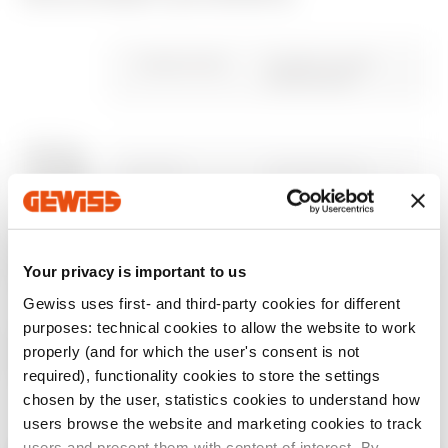
Označení CE
Zobrazit certifikát
Uživatelská
PRICE
Výkres DXF
PBT-Q
Gewiss Code
Funkční rozměr
příručka
DxVxH (mm)
Stáhnout
Stáhnout
Stáhnout
Stáhnout
Stáhnout
Zobrazit více
Zobrazit více
GW47072
600x600x105
Přejít do oblasti pro stahování
GW47073
600x800x105
Your privacy is important to us
Gewiss uses first- and third-party cookies for different
Přejít do oblasti se softwarem
purposes: technical cookies to allow the website to work
properly (and for which the user's consent is not
GW47074
600x1000x105
required), functionality cookies to store the settings
chosen by the user, statistics cookies to understand how
users browse the website and marketing cookies to track
users and present them with content of interest. By