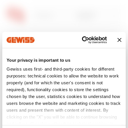
GW48006 -
Přejít do oblasti pro stahování
GW48012
GW48011
Další produkty
Přejít do oblasti se softwarem
Your privacy is important to us
Gewiss uses first- and third-party cookies for different
purposes: technical cookies to allow the website to work
properly (and for which the user's consent is not
required), functionality cookies to store the settings
chosen by the user, statistics cookies to understand how
users browse the website and marketing cookies to track
users and present them with content of interest. By
GW48007PM
clicking on the "X" you will be able to continue browsing
SPOJOVACÍ A
Zkontrolujte svou zemi
Close
PŘIPOJOVACÍ
and refuse all cookies other than technical cookies; in
KRABICE PRO