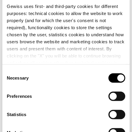
Gewiss uses first- and third-party cookies for different
Přejít do oblasti pro stahování
purposes: technical cookies to allow the website to work
properly (and for which the user's consent is not
Další produkty
required), functionality cookies to store the settings
chosen by the user, statistics cookies to understand how
users browse the website and marketing cookies to track
Přejít do oblasti se softwarem
users and present them with content of interest. By
clicking on the "X" you will be able to continue browsing
Zkontrolujte svou zemi
Close
and refuse all cookies other than technical cookies; in
addition, you can always change your choices via the
C
"Manage Privacy " button in the
Cookie Policy
. Lastly,
Necessary
o
Procházíte stránky v České republice, ale zdá se,
for further information please also consult our
Privacy
n
že jste v
Mezinárodní
. Chcete aktualizovat svou
Notice
.
GW16825
GW16824
zemi?
s
Preferences
PODPĚRA DLE
PODPĚRA DLE
e
FRANCOUZSKÉ
FRANCOUZSKÉ
Ano, přejděte na webovou stránku pro
n
NORMY - 6 MODULŮ
NORMY - 4 MODULY
Mezinárodní
SE ŠROUBY -
SE ŠROUBY -
t
Statistics
Zobrazit
Zobrazit
VODOROVNÁ
VODOROVNÁ
S
STŘEDOVÁ
STŘEDOVÁ
Ne, zůstaňte na stránkách České
e
VZDÁLENOST 2X57
VZDÁLENOST 57 mm