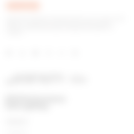
Společnost GEWISS je klíčovým hráčem na trhu, který vyrábí
řešení pro automatizaci domácností a budov, systémy
ochrany a distribuce energie, inteligentní osvětlení a e-
mobilitu.
PRODUKTY
Installation