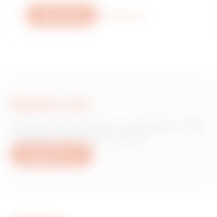
Napište nám
Více informací
Napište nám
Potřebujete informace o produktech nebo
službách společnosti Gewiss?
Napište nám