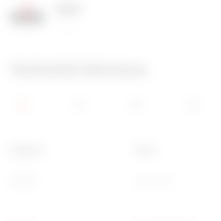
125 °C
850 °C
Technické informace
Kategorie
Popis
Zásuvka
2P+E - 10 A