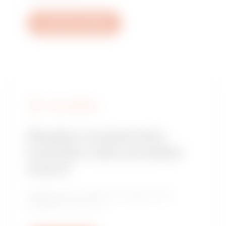
Vytvořit nový tiket
NAJÍT GEWISS
Hledáte instalačního
technika nebo prodejní
místo?
Najděte důvěryhodného prodejce nebo
instalačního technika.