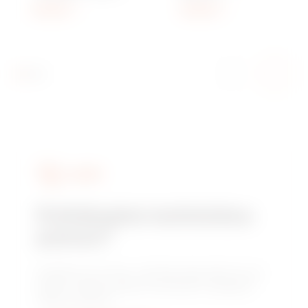
CHORUSMART
CHORUSMART
Zobrazit
Zobrazit
SLUŽBY
Potřebujete technickou
pomoc?
Obraťte se na nás a získejte odpovědi na své
otázky: otázky týkající se zařízení, předpisů
nebo produktů.