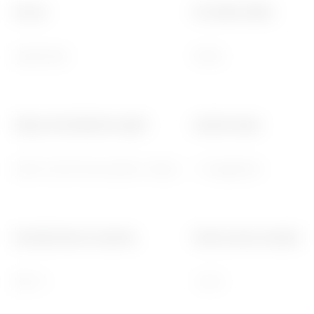
Norma
Pro kolíky vidlice
Argentinský
Plochý
Odpor při zkušebním napětí
Izolační odpor
2000 V při 50 Hz po dobu 1 minuty
> 5 megaohmů
Zkouška žhavou smyčkou
Úchyt svorky na kabelové
850 °C
> 50 N