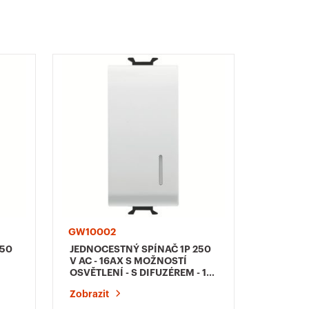
GW10002
GW1003
250
JEDNOCESTNÝ SPÍNAČ 1P 250
JEDNOCE
V AC - 16AX S MOŽNOSTÍ
V AC - 1
OSVĚTLENÍ - S DIFUZÉREM - 1
MODULY 
MODUL - LESKLÁ BÍLÁ -
CHORU
Zobrazit
Zobrazit
CHORUSMART