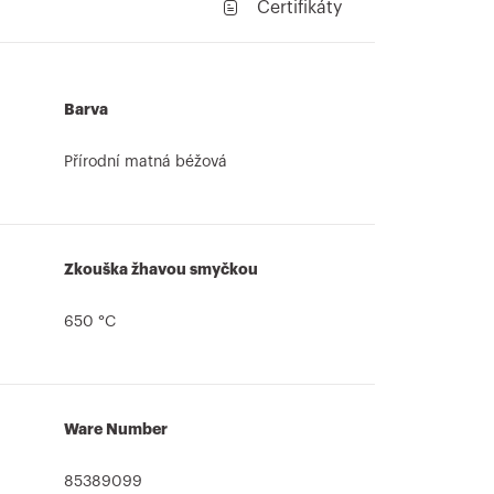
Certifikáty
Barva
Přírodní matná béžová
Zkouška žhavou smyčkou
650 °C
Ware Number
85389099