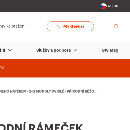
CZ | CS
ty ke stažení
My Gewiss
GW Mag
ití
Služby a podpora
RA
HO NÁTĚREM - 2+2 MODULY SVISLÉ - PŘÍRODNÍ BÉŽOV
ODNÍ RÁMEČEK