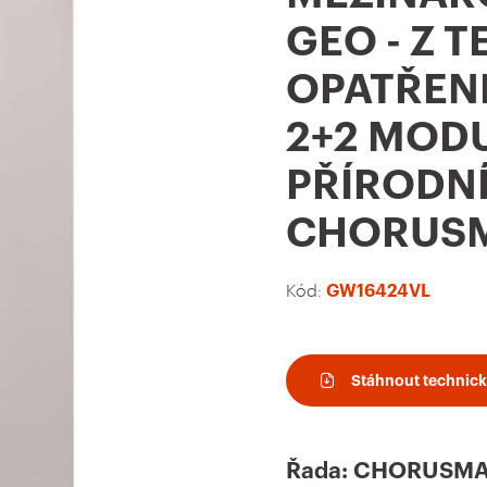
t
GEO - Z
o
OPATŘEN
f
a
2+2 MODU
v
PŘÍRODNÍ
o
u
CHORUS
r
i
Kód:
GW16424VL
t
e
Stáhnout technický
s
Řada: CHORUSMAR