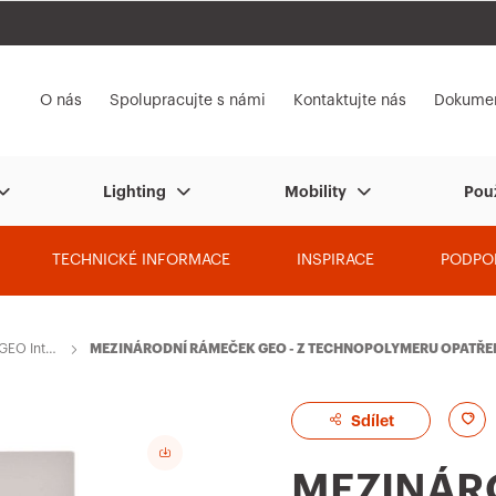
í
Přejít na My Gewiss
O nás
Spolupracujte s námi
Kontaktujte nás
Dokumen
Lighting
Mobility
Použ
TECHNICKÉ INFORMACE
INSPIRACE
PODPO
GEO Inter
MEZINÁRODNÍ RÁMEČEK GEO - Z TECHNOPOLYMERU OPATŘENÉ
Á - CHORUSMART
A
Sdílet
d
MEZINÁR
d