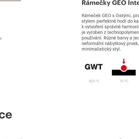
Rámečky GEO Inte
Rámeček GEO s čistými, pra
stylem perfektně hodí do kaž
k vytvoření správné harmon
je vyroben z technopolymer
používání. Různé barvy a je
neformální nábytkový prvek,
minimalistický styl.
650 °C
70 °C
ce