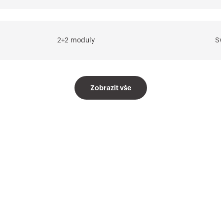
2+2 moduly
S
Zobrazit vše
2+2+2 moduly
V
2+2+2 moduly
S