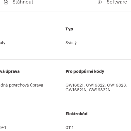
Stáhnout
Software
Typ
uly
Svislý
vá úprava
Pro podpůrné kódy
edná povrchová úprava
GW16821, GW16822, GW16823,
GW16821N, GW16822N
Elektrokód
9-1
0111