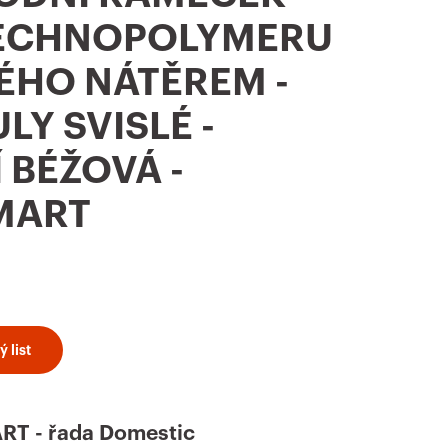
 TECHNOPOLYMERU
ÉHO NÁTĚREM -
LY SVISLÉ -
 BÉŽOVÁ -
MART
 list
T - řada Domestic