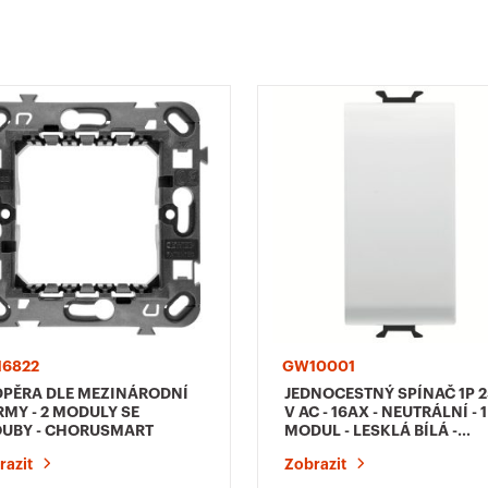
6822
GW10001
PĚRA DLE MEZINÁRODNÍ
JEDNOCESTNÝ SPÍNAČ 1P 
MY - 2 MODULY SE
V AC - 16AX - NEUTRÁLNÍ - 1
UBY - CHORUSMART
MODUL - LESKLÁ BÍLÁ -
CHORUSMART
razit
Zobrazit