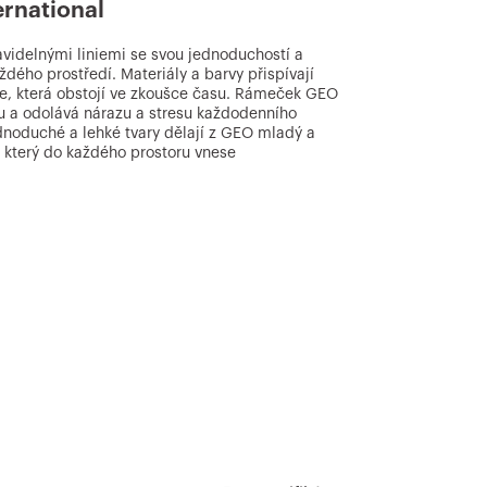
rnational
videlnými liniemi se svou jednoduchostí a
dého prostředí. Materiály a barvy přispívají
ie, která obstojí ve zkoušce času. Rámeček GEO
u a odolává nárazu a stresu každodenního
dnoduché a lehké tvary dělají z GEO mladý a
 který do každého prostoru vnese