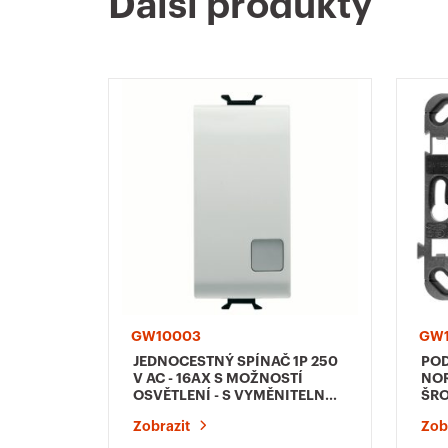
Další produkty
GW10003
GW1
JEDNOCESTNÝ SPÍNAČ 1P 250
POD
V AC - 16AX S MOŽNOSTÍ
NOR
OSVĚTLENÍ - S VYMĚNITELNOU
ŠRO
NEUTRÁLNÍ ČOČKOU - 1
Zobrazit
Zob
MODUL - LESKLÁ BÍLÁ -
CHORUSMART