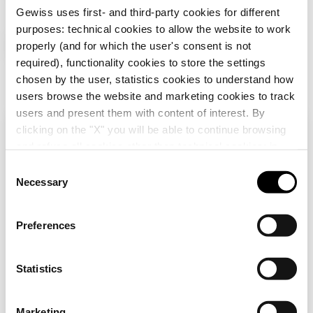
Gewiss uses first- and third-party cookies for different
GW16108VL
4+4 moduly
purposes: technical cookies to allow the website to work
Další produkty
properly (and for which the user's consent is not
required), functionality cookies to store the settings
chosen by the user, statistics cookies to understand how
GW16112VL
6+6 modulů
users browse the website and marketing cookies to track
users and present them with content of interest. By
clicking on the "X" you will be able to continue browsing
Zkontrolujte svou zemi
Close
and refuse all cookies other than technical cookies; in
addition, you can always change your choices via the
C
"Manage Privacy " button in the
Cookie Policy
. Lastly,
Necessary
o
Procházíte stránky v České republice, ale zdá se,
for further information please also consult our
Privacy
GW16812
GW10003
n
že jste v
Mezinárodní
. Chcete aktualizovat svou
Notice
.
zemi?
PODPĚRA DLE
JEDNOCESTNÝ
s
Preferences
ITALSKÉ NORMY - 12
SPÍNAČ 1P 250 V AC
e
MODULŮ -
- 16AX S MOŽNOSTÍ
Ano, přejděte na webovou stránku pro
n
CHORUSMART
OSVĚTLENÍ - S
Mezinárodní
Zobrazit
Zobrazit
VYMĚNITELNOU
t
Statistics
NEUTRÁLNÍ
S
ČOČKOU - 1 MODUL -
Ne, zůstaňte na stránkách České
LESKLÁ BÍLÁ -
e
Marketing
republiky
CHORUSMART