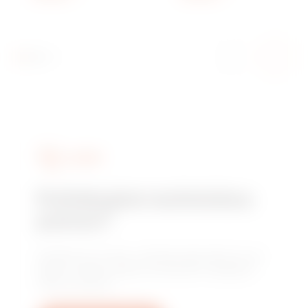
BÉŽOVÁ -
BÉŽOVÁ -
CHORUSMART
CHORUSMART
SLUŽBY
Potřebujete technickou
pomoc?
Obraťte se na nás a získejte odpovědi na své
otázky: otázky týkající se zařízení, předpisů
nebo produktů.