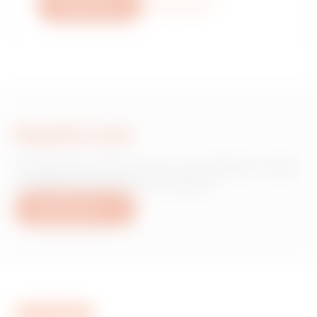
Napište nám
Více informací
Napište nám
Potřebujete informace o produktech nebo
službách společnosti Gewiss?
Napište nám