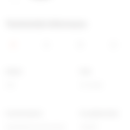
650 °C
70 °C
Technické informace
Skupina
Popis
ONE
6+6 modulů
Povrchová úprava
Pro podpůrné kódy
Neprůhledná povrchová úprava
GW16812