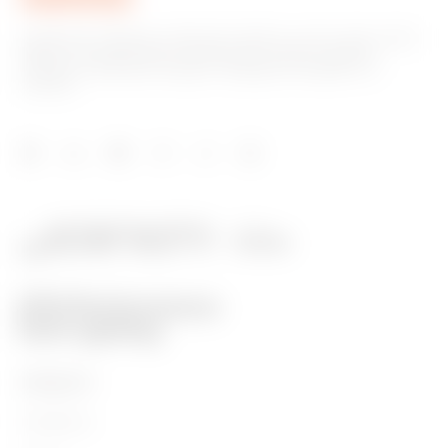
Společnost GEWISS je klíčovým hráčem na trhu, který vyrábí
řešení pro automatizaci domácností a budov, systémy
ochrany a distribuce energie, inteligentní osvětlení a e-
mobilitu.
PRODUKTY
Installation