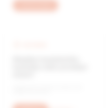
Vytvořit nový tiket
NAJÍT GEWISS
Hledáte instalačního
technika nebo prodejní
místo?
Najděte důvěryhodného prodejce nebo
instalačního technika.