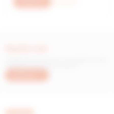
Napište nám
Více informací
Napište nám
Potřebujete informace o produktech nebo
službách společnosti Gewiss?
Napište nám