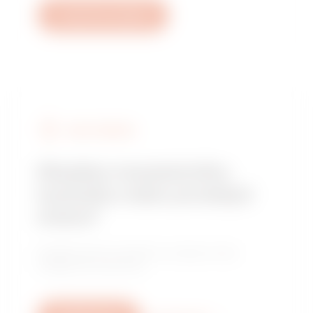
Vytvořit nový tiket
NAJÍT GEWISS
Hledáte instalačního
technika nebo prodejní
místo?
Najděte důvěryhodného prodejce nebo
instalačního technika.