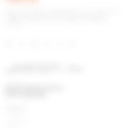
Společnost GEWISS je klíčovým hráčem na trhu, který vyrábí
řešení pro automatizaci domácností a budov, systémy
ochrany a distribuce energie, inteligentní osvětlení a e-
mobilitu.
PRODUKTY
Installation