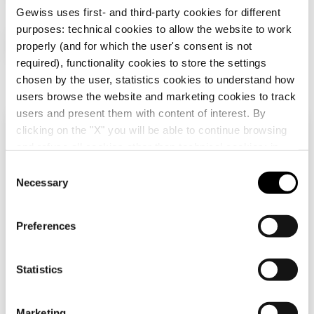
Gewiss uses first- and third-party cookies for different
GW16108VW
4+4 moduly
purposes: technical cookies to allow the website to work
Další produkty
properly (and for which the user's consent is not
required), functionality cookies to store the settings
chosen by the user, statistics cookies to understand how
GW16112VW
6+6 modulů
users browse the website and marketing cookies to track
users and present them with content of interest. By
clicking on the "X" you will be able to continue browsing
Zkontrolujte svou zemi
Close
and refuse all cookies other than technical cookies; in
addition, you can always change your choices via the
C
"Manage Privacy " button in the
Cookie Policy
. Lastly,
Necessary
o
Procházíte stránky v České republice, ale zdá se,
for further information please also consult our
Privacy
GW16803
GW10003
n
že jste v
Mezinárodní
. Chcete aktualizovat svou
Notice
.
zemi?
PODPĚRA DLE
JEDNOCESTNÝ
s
Preferences
ITALSKÉ NORMY - 3
SPÍNAČ 1P 250 V AC
e
MODULY -
- 16AX S MOŽNOSTÍ
Ano, přejděte na webovou stránku pro
n
CHORUSMART
OSVĚTLENÍ - S
Mezinárodní
Zobrazit
Zobrazit
VYMĚNITELNOU
t
Statistics
NEUTRÁLNÍ
S
ČOČKOU - 1 MODUL -
Ne, zůstaňte na stránkách České
LESKLÁ BÍLÁ -
e
Marketing
republiky
CHORUSMART