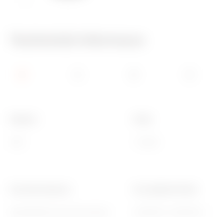
650 °C
70 °C
Technické informace
Skupina
Popis
ONE
1 modul
Povrchová úprava
Pro podpůrné kódy
Neprůhledná povrchová úprava
GW16802, GW16803, GW