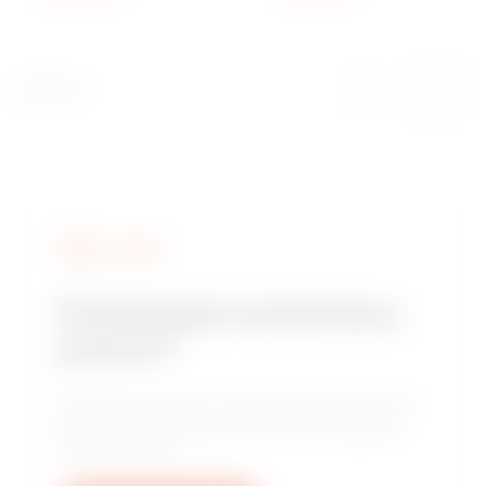
BÍLÁ -
CHORUSMART
SLUŽBY
Potřebujete technickou
pomoc?
Obraťte se na nás a získejte odpovědi na své
otázky: otázky týkající se zařízení, předpisů
nebo produktů.