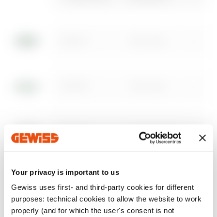
electrical systems
Descargar
Descargar
Descargar
DX59910
Tapa ciega
Mostrar más
Mostrar más
Ir al área descargar
DX59930
Tapa ciega
Ir al área Software
DX59911
Tapa enrejada
Your privacy is important to us
DX59931
Tapa enrejada
Gewiss uses first- and third-party cookies for different
Mostrar todo
purposes: technical cookies to allow the website to work
properly (and for which the user's consent is not