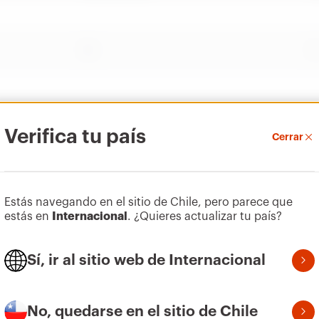
Descargar
16
1
Ir al área descargar
Mostrar más
20
1
Verifica tu país
Ir al área Software
Cerrar
25
2
Estás navegando en el sitio de Chile, pero parece que
estás en
Internacional
. ¿Quieres actualizar tu país?
Sí, ir al sitio web de Internacional
Mostrar todo
32
2
No, quedarse en el sitio de Chile