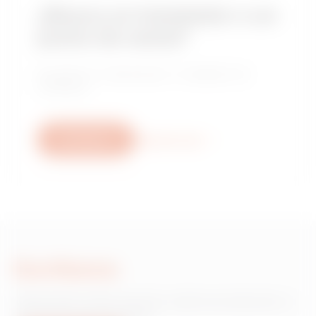
¿Busca un instalador o un
punto de venta?
Encuentre un distribuidor o instalador de
confianza.
Escríbanos
Descubra más
Escríbanos
¿Necesita información sobre productos o