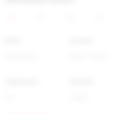
Material
Para cuadros
Chapa galvanizada
GW42001 - GW42002 - 
Código Electrocod
Ware Number
0303
73269098