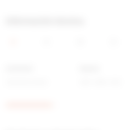
Información técnica
Uso del canal
Apto para
Horizontal y/o vertical
46QP - 46QM - 46QX