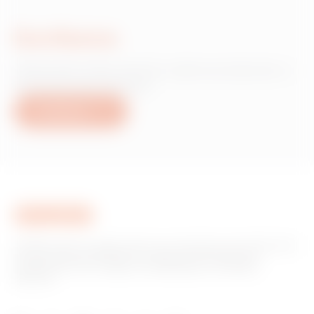
Escríbanos
¿Necesita información sobre productos o
servicios de Gewiss?
Escríbanos
GEWISS tiene un papel clave en el mercado como fabricante
de soluciones de domótica, sistemas de protección y
distribución de la energía, smartlighting y movilidad
eléctrica.