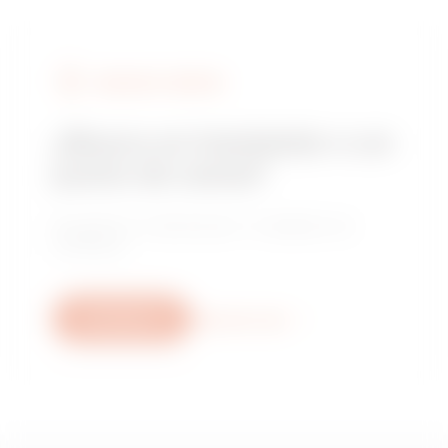
BUSCAR A GEWISS
¿Busca un instalador o un
punto de venta?
Encuentre un distribuidor o instalador de
confianza.
Escríbanos
Descubra más