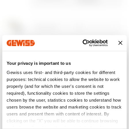
nominal (A)
Advanced design of
Quadros para obras
Descargar
Descargar
electrical systems
de construcción,
Descargar
Descargar
puertos-campings y
distribución
GW63246H
63
Descargar
Descargar
Mostrar más
Mostrar más
GW63247H
63
Ir al área descargar
Your privacy is important to us
Gewiss uses first- and third-party cookies for different
purposes: technical cookies to allow the website to work
GW63248H
63
properly (and for which the user's consent is not
required), functionality cookies to store the settings
Ir al área Software
chosen by the user, statistics cookies to understand how
users browse the website and marketing cookies to track
GW63249H
63
users and present them with content of interest. By
Mostrar todo
clicking on the "X" you will be able to continue browsing
Verifica tu país
Cerrar
and refuse all cookies other than technical cookies; in