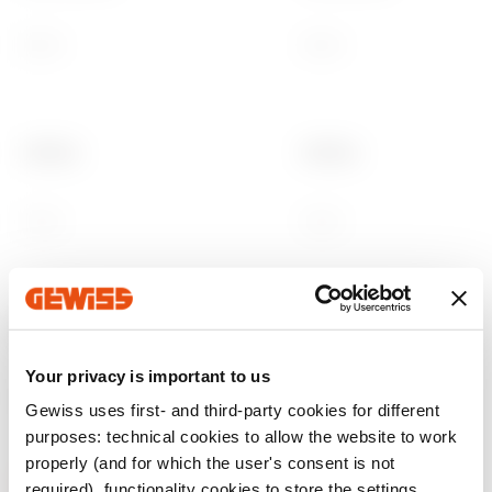
85 kA
65 kA
440Vac
525Vac
25 kA
25 kA
690Vac
250Vdc
Your privacy is important to us
6 kA
40 kA
Gewiss uses first- and third-party cookies for different
purposes: technical cookies to allow the website to work
properly (and for which the user's consent is not
required), functionality cookies to store the settings