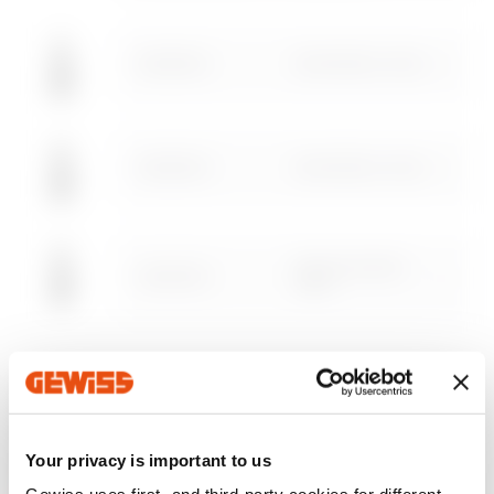
GWD8502
MSX/M160c-250c
Descargar
Descargar
Mostrar más
Mostrar más
GWD8503
Ir al área descargar
MSX/M160c-250c
MSX/D/E/M125-
GWD8505
1600
Ir al área Software
EQUIPOS Y NOTAS
APLICACIONES:
Se usa para indicar el estado de
disparo del interruptor.
Your privacy is important to us
NOTAS:
GWD8502 debe colocarse a la izquierda de la