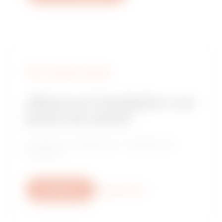
BUSCAR A GEWISS
¿Busca un instalador o un
punto de venta?
Encuentre un distribuidor o instalador de
confianza.
Escríbanos
Descubra más