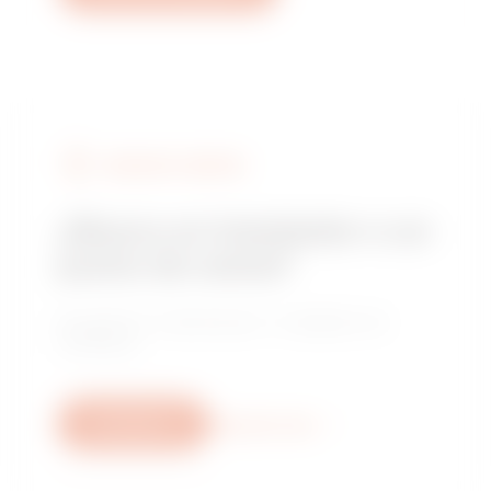
BUSCAR A GEWISS
¿Busca un instalador o un
punto de venta?
Encuentre un distribuidor o instalador de
confianza.
Escríbanos
Descubra más