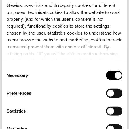
aleta doble.
Gewiss uses first- and third-party cookies for different
purposes: technical cookies to allow the website to work
properly (and for which the user's consent is not
Quizás le interese también…
required), functionality cookies to store the settings
chosen by the user, statistics cookies to understand how
users browse the website and marketing cookies to track
users and present them with content of interest. By
clicking on the "X" you will be able to continue browsing
Verifica tu país
Cerrar
and refuse all cookies other than technical cookies; in
addition, you can always change your choices via the
C
"Manage Privacy " button in the
Cookie Policy
. Lastly,
Necessary
o
Estás navegando en el sitio de Chile, pero
for further information please also consult our
Privacy
n
parece que estás en
Internacional
. ¿Quieres
Notice
.
actualizar tu país?
s
GW47002E
GW47042E
Preferences
e
CUADRO CVX 160E -
CUADRO CVX 160E -
DE SUPERFICIE -
DE SUPERFICIE -
n
Sí, ir al sitio web de Internacional
600x800x140 -
600x800x170 - IP55
t
Statistics
IP30 - SIN PUERTA -
- CON PUERTA CIEGA
Mostrar
Mostrar
CON BASTIDOR
DE CHAPA - 2
S
EXTRAÍBILE - GRIS
CERRADURAS - CON
e
No, quedarse en el sitio de Chile
RAL7035
BASTIDOR
Marketing