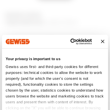
GW22166
6 módulos
EQUIPOS Y NOTAS
CARACTERÍSTICAS:
acabado brillante.
Productos adicionales
Your privacy is important to us
Gewiss uses first- and third-party cookies for different
purposes: technical cookies to allow the website to work
properly (and for which the user's consent is not
required), functionality cookies to store the settings
chosen by the user, statistics cookies to understand how
users browse the website and marketing cookies to track
GW20201
GW20577
users and present them with content of interest. By
BASE NORMA
CONMUTADOR
ITALIANA 250V ac -
UNIPOLAR 250V ac -
clicking on the "X" you will be able to continue browsing
Verifica tu país
Cerrar