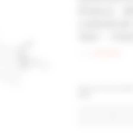
ÉGALE - 
LARGEUR
150° - FI
Code:
MVN1320GP
Gamme de produits
BRX
Le système de chemins de c
unique et à ses bords roulés v
et sûr pour les câbles. C’e
environnements corrosifs, av