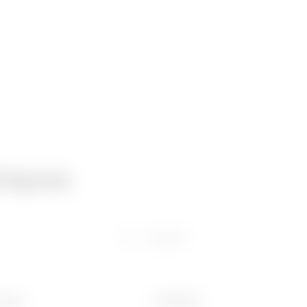
niques
Logiciel
 (mm)
Poids (kg)