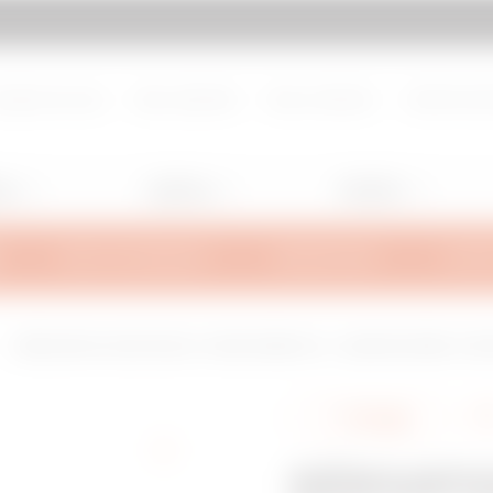
d de page
Aller à My Gewiss
propos de nous
Nous rejoindre
Nous contacter
Centre de d
ng
Lighting
Mobility
INFOS TECHNIQUES
INSPIRATIONS
SUPPO
DÉRIVATION À CROIX ÉGALE - BRX50/BRN50 HL - LARGEUR 395MM - RAYON
Partager
DÉRIVATI