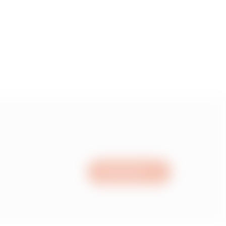
1.96
2.43999999999999
2.97
3.91
Nous écrire
4.98