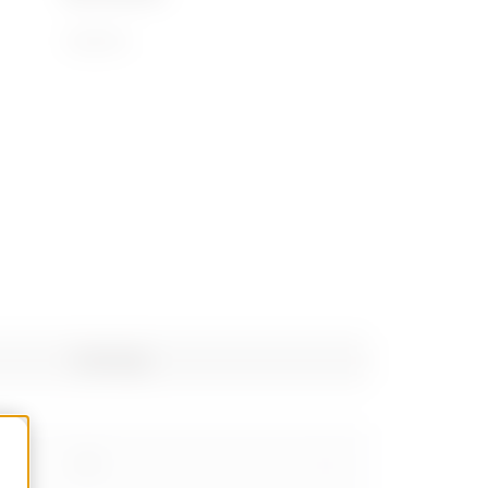
72169110
Poids (kg)
1.61