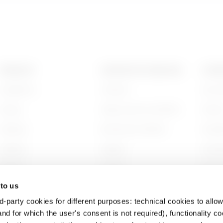
GAC
515
PRODUITS
CONTACTS ET SERVICES
A PRO
Installation
Contacts
Qui s
GAC
605
Energy
Siège social du GEWISS
Histoi
Building
Rechercher GEWISS
Durabi
HP
65
Lighting
Support
Gouve
Mobility
Logiciel
Nous r
 to us
Utilisations
BIM
Projet
d-party cookies for different purposes: technical cookies to allow
HP
95
nd for which the user's consent is not required), functionality c