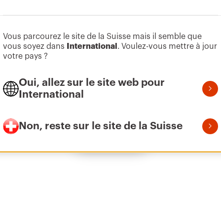
Aller à la zone des logiciels
Vous parcourez le site de la Suisse mais il semble que
Z275
95
vous soyez dans
International
.
Voulez-vous mettre à jour
votre pays ?
Oui, allez sur le site web pour
Z275
155
International
Non, reste sur le site de la Suisse
Afficher tous
Z275
215
Z275
305