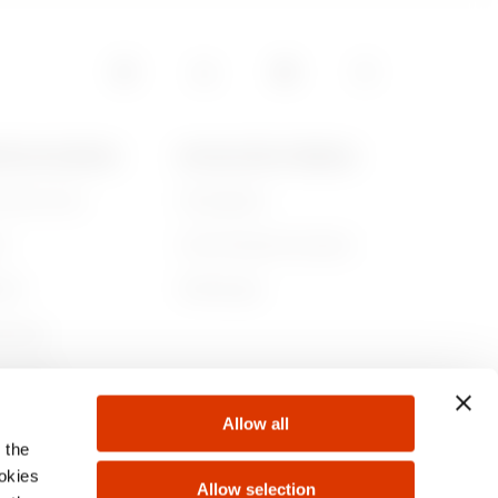
6.61
POS DE GEWISS
ACTUALITÉS ET MÉDIAS
ommes-nous
Campagnes
8
re
Communiqué de presse
lité
Télécharger
1.61
rnance
ejoindre
Allow all
s
 the
1.8
ookies
Allow selection