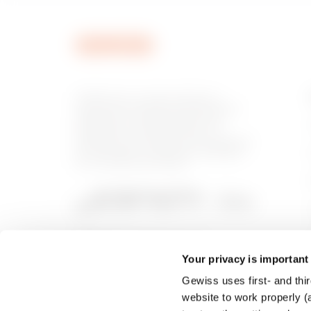
MVN1320GU
GEWISS est un acteur phare du
marché des solutions de fabrication
destinées à l’automatisation des
habitations et des bâtiments, la
MVN1320GX
protection de l’énergie et les systèmes
de distribution, l’éclairage intelligent
et la mobilité électrique.
MVN1370GC
Your privacy is important
Gewiss uses first- and thir
MVN1370GD
website to work properly (a