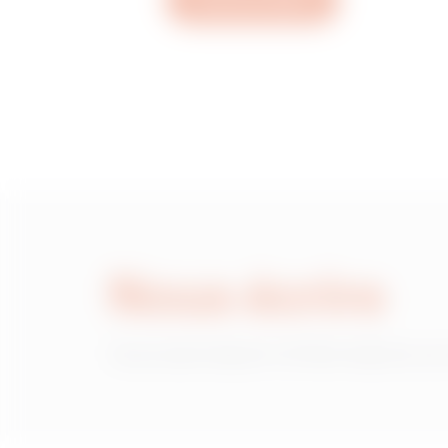
Ouvrez un ticket
MVN1320GD
MVN1320GF
MVN1320GH
Nous écrire
MVN1320GL
Vous avez besoin d'informations sur
MVN1320GP