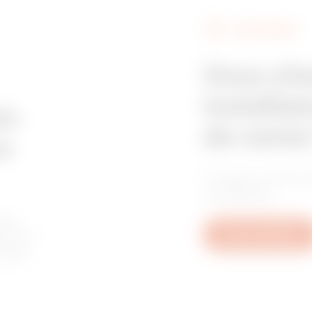
FIND GEWISS
Z275
395
Vous ch
installat
Z275
515
in
de vente
e
Trouvez votre re
Z275
605
confiance.
les
tive à
Nous contacter
u aux
GAC
65