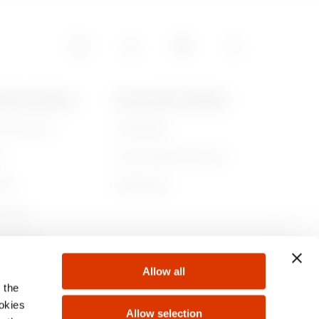
2.31999999999999
POS DE GEWISS
ACTUALITÉS ET MÉDIAS
ommes-nous
Campagnes
2.83
re
Communiqué de presse
lité
Télécharger
0.55
rnance
ejoindre
Allow all
s
 the
0.609999999999999
ookies
Allow selection