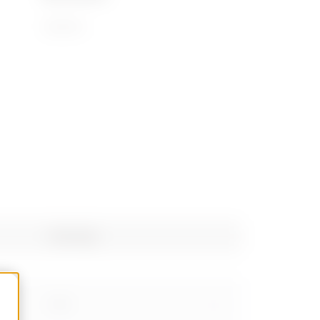
72169110
Poids (kg)
0.55