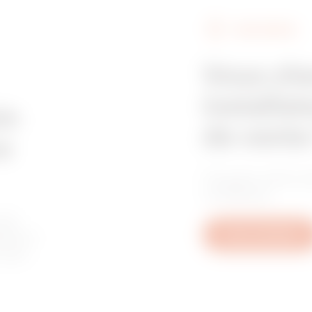
FIND GEWISS
Z275
395
Vous ch
installat
Z275
515
in
de vente
e
Trouvez votre re
Z275
605
confiance.
les
tive à
Nous contacter
u aux
GAC
65