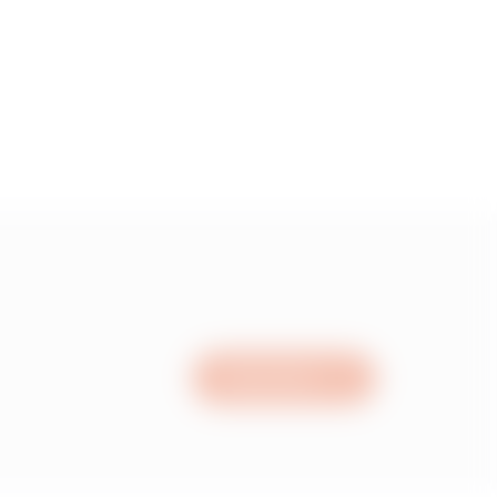
0.66
0.82
1.01
1.34
Nous écrire
1.72