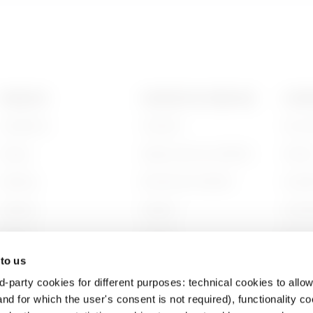
GAC
515
PRODUITS
CONTACTS ET SERVICES
A PRO
Installation
Contacts
Qui s
GAC
605
Energy
Siège social du GEWISS
Histoi
Building
Rechercher GEWISS
Durabi
HP
65
Lighting
Support
Gouve
Mobility
Logiciel
Nous r
 to us
Utilisations
BIM
Projet
d-party cookies for different purposes: technical cookies to allow
HP
95
nd for which the user's consent is not required), functionality c