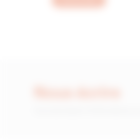
Ouvrez un ticket
MVN1220GD
MVN1220GF
MVN1220GH
Nous écrire
MVN1220GL
Vous avez besoin d'informations sur
MVN1220GP