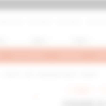
d de page
Aller à My Gewiss
propos de nous
Nous rejoindre
Nous contacter
Centre de d
ng
Lighting
Mobility
INFOS TECHNIQUES
INSPIRATIONS
SUPPO
COUDE À 135° - BRX50 - LARGEUR 95MM - RAYON 150° - FINITION HP
Partager
COUDE À 1