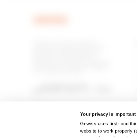
MVN1220GU
GEWISS est un acteur phare du
marché des solutions de fabrication
destinées à l’automatisation des
habitations et des bâtiments, la
MVN1220GX
protection de l’énergie et les systèmes
de distribution, l’éclairage intelligent
et la mobilité électrique.
MVN1270GC
Your privacy is important
Gewiss uses first- and thir
MVN1270GD
website to work properly (a