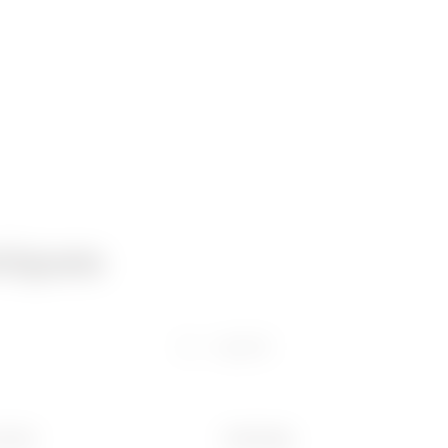
niques
Logiciel
 (mm)
Poids (kg)