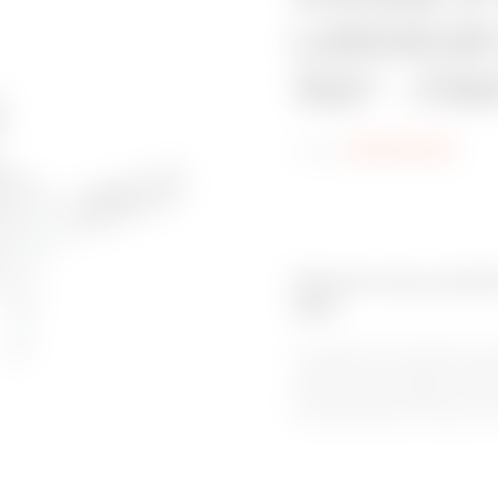
LARGEUR
150° - FI
Code:
MVN1270GD
Gamme de produits
BRX
Le système de chemins de c
unique et à ses bords roulés v
et sûr pour les câbles. C’e
environnements corrosifs, av