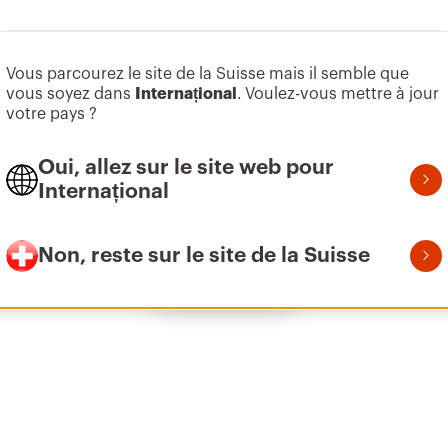
Aller à la zone des logiciels
Vous parcourez le site de la Suisse mais il semble que
Z275
95
vous soyez dans
Internațional
.
Voulez-vous mettre à jour
votre pays ?
Oui, allez sur le site web pour
Z275
155
Internațional
Non, reste sur le site de la Suisse
Afficher tous
Z275
215
Z275
305