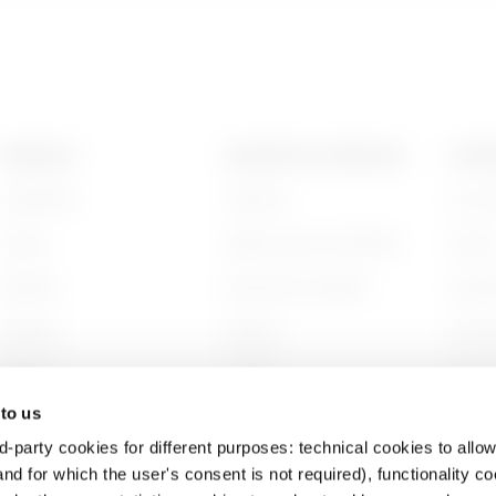
HP
95
PRODUITS
CONTACTS ET SERVICES
A PRO
Installation
Contacts
Qui s
HP
155
Energy
Siège social du GEWISS
Histoi
Building
Rechercher GEWISS
Durabi
HP
215
Lighting
Support
Gouve
Mobility
Logiciel
Nous r
 to us
Utilisations
BIM
Projet
d-party cookies for different purposes: technical cookies to allow
HP
305
nd for which the user's consent is not required), functionality c