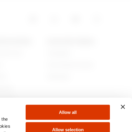
0.9
POS DE GEWISS
ACTUALITÉS ET MÉDIAS
ommes-nous
Campagnes
1.06
re
Communiqué de presse
lité
Télécharger
1.24
rnance
ejoindre
Allow all
s
 the
1.56
ookies
Allow selection