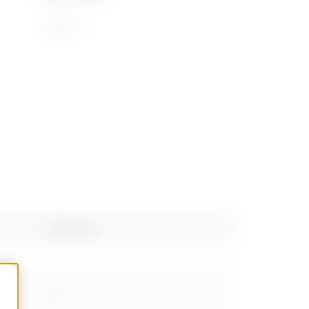
72169110
Poids (kg)
0.9