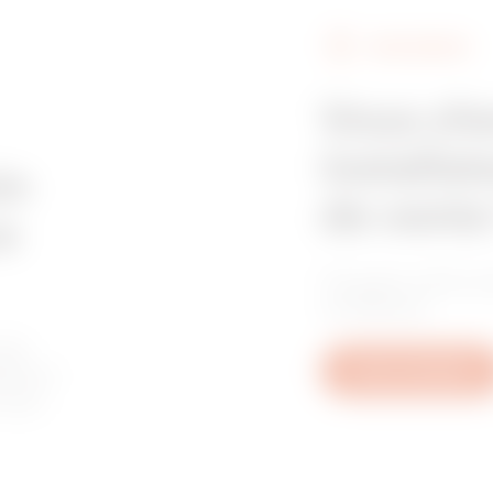
FIND GEWISS
Z275
515
Vous ch
installat
Z275
605
in
de vente
e
Trouvez votre re
GAC
95
confiance.
les
tive à
Nous contacter
u aux
GAC
155