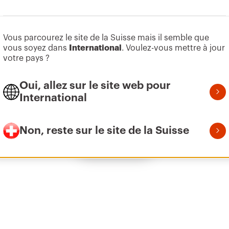
Aller à la zone des logiciels
Vous parcourez le site de la Suisse mais il semble que
Z275
155
vous soyez dans
International
.
Voulez-vous mettre à jour
votre pays ?
Oui, allez sur le site web pour
Z275
215
International
Non, reste sur le site de la Suisse
Afficher tous
Z275
305
Z275
395