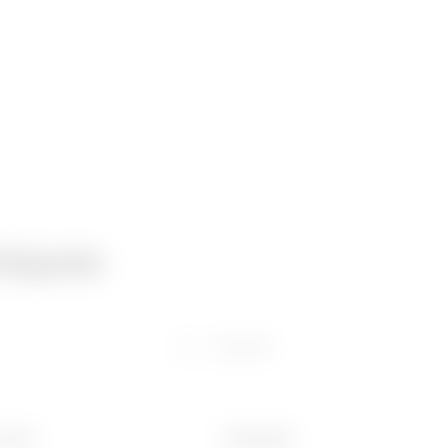
niques
Logiciel
 (mm)
Poids (kg)