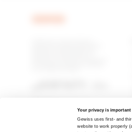
MVN1270ND
GEWISS est un acteur phare du
marché des solutions de fabrication
destinées à l’automatisation des
habitations et des bâtiments, la
MVN1270NF
protection de l’énergie et les systèmes
de distribution, l’éclairage intelligent
et la mobilité électrique.
MVN1270NH
Your privacy is important
Gewiss uses first- and thir
MVN1270NL
website to work properly (a