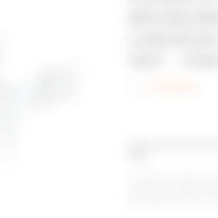
BRX95/BR
LARGEUR
150° - FI
Code:
MVN1220NL
Gamme de produits
BRX
Le système de chemins de c
unique et à ses bords roulés v
et sûr pour les câbles. C’e
environnements corrosifs, av