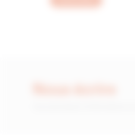
Ouvrez un ticket
MVN1220NH
MVN1220NL
MVN1220NP
Nous écrire
MVN1220NU
Vous avez besoin d'informations sur
MVN1220NX