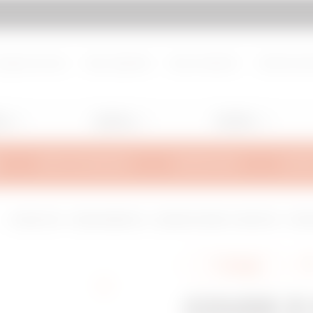
d de page
Aller à My Gewiss
propos de nous
Nous rejoindre
Nous contacter
Centre de d
ng
Lighting
Mobility
INFOS TECHNIQUES
INSPIRATIONS
SUPPO
COUDE À 135° - BRX95/BRN95 HL - LARGEUR 305MM - RAYON 150° - FINI
Partager
COUDE À 1