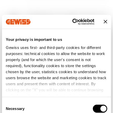
MVN1210ED
Z275
Your privacy is important to us
MVN1210EF
Z275
Aller à la zone des logiciels
Gewiss uses first- and third-party cookies for different
purposes: technical cookies to allow the website to work
properly (and for which the user's consent is not
MVN1210EH
Z275
required), functionality cookies to store the settings
Afficher tous
chosen by the user, statistics cookies to understand how
users browse the website and marketing cookies to track
users and present them with content of interest. By
MVN1210EL
Z275
clicking on the "X" you will be able to continue browsing
Vérifiez votre pays
Fermer
and refuse all cookies other than technical cookies; in
addition, you can always change your choices via the
C
SERVICES
"Manage Privacy " button in the
Cookie Policy
. Lastly,
Necessary
o
Vous parcourez le site de la Suisse mais il
MVN1210EP
Z275