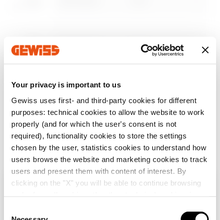
MVC1410AC
Z275
Afficher plus
Afficher plus
MVC1410AD
Z275
Your privacy is important to us
MVC1410AF
Z275
Gewiss uses first- and third-party cookies for different
Aller à la zone des logiciels
purposes: technical cookies to allow the website to work
properly (and for which the user's consent is not
required), functionality cookies to store the settings
MVC1410AH
Z275
chosen by the user, statistics cookies to understand how
Afficher tous
users browse the website and marketing cookies to track
users and present them with content of interest. By
clicking on the "X" you will be able to continue browsing
Vérifiez votre pays
MVC1410AL
Z275
Fermer
and refuse all cookies other than technical cookies; in
addition, you can always change your choices via the
C
"Manage Privacy " button in the
Cookie Policy
. Lastly,
Necessary
SERVICES