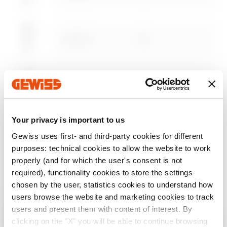
Afficher plus
Afficher plus
MV65195
Z275
MV65191
Z275
Aller à la zone des logiciels
Your privacy is important to us
Gewiss uses first- and third-party cookies for different
MV65196
Z275
purposes: technical cookies to allow the website to work
Afficher tous
properly (and for which the user's consent is not
required), functionality cookies to store the settings
MV65197
Z275
chosen by the user, statistics cookies to understand how
ÉQUIPEMENTS ET NOTES
users browse the website and marketing cookies to track
users and present them with content of interest. By
NOTE:
disponible en Epoxy sur demande.
Fixation par encliquetage du pendard C40 et console
clicking on the "X" you will be able to continue browsing
Vérifiez votre pays
Fermer