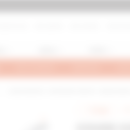
d de page
Aller à My Gewiss
propos de nous
Nous rejoindre
Nous contacter
Centre de d
ng
Lighting
Mobility
INFOS TECHNIQUES
INSPIRATIONS
SUPPO
L
COUDE CONVEXE 90° - NON PERFORÉE - BRN50 NP - LARGEUR 305MM - 
Partager
COUDE CO