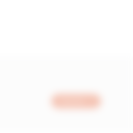
5
55
15
05
Nous écrire
95