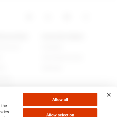
15
POS DE GEWISS
ACTUALITÉS ET MÉDIAS
ommes-nous
Campagnes
05
re
Communiqué de presse
lité
Télécharger
rnance
ejoindre
Allow all
s
 the
ookies
Allow selection