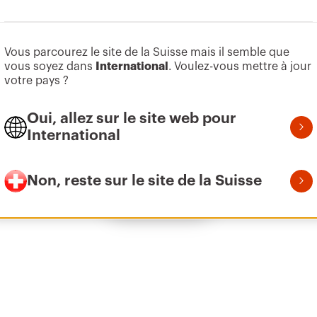
Aller à la zone des logiciels
Vous parcourez le site de la Suisse mais il semble que
Z275
9
vous soyez dans
International
.
Voulez-vous mettre à jour
votre pays ?
Oui, allez sur le site web pour
Z275
1
International
Non, reste sur le site de la Suisse
Afficher tous
Z275
2
Z275
3