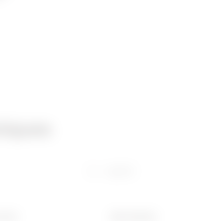
niques
Logiciel
 (mm)
Ware Number