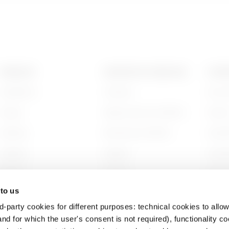
GAC
5
PRODUITS
CONTACTS ET SERVICES
A PRO
Installation
Contacts
Qui s
GAC
6
Energy
Siège social du GEWISS
Histoi
Building
Rechercher GEWISS
Durabi
Lighting
Support
Gouve
Mobility
Logiciel
Nous r
 to us
Utilisations
BIM
Projet
d-party cookies for different purposes: technical cookies to allow
nd for which the user's consent is not required), functionality c