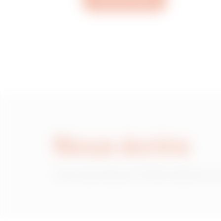
Ouvrez un ticket
MVG1920GD
MVG1920GF
MVG1920GH
Nous écrire
MVG1920GL
Vous avez besoin d'informations sur
MVG1920GP