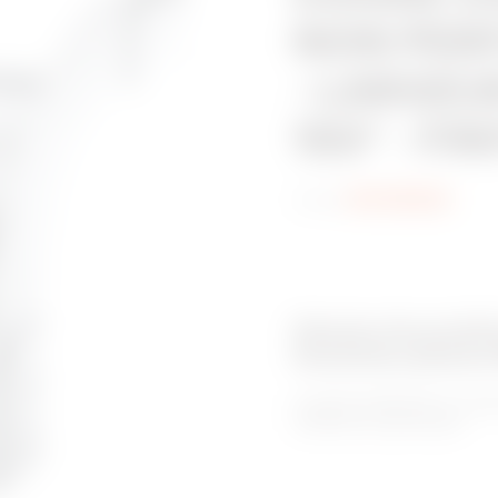
NON PERF
- LARGEU
150° - FI
Code:
MVG1920GL
Gamme de produit
Goulottes pleines
La gamme BRN NP se compos
utilisations spécifiques.