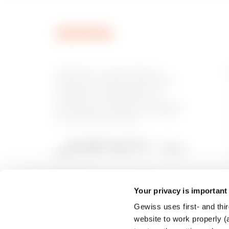
MVG1920GU
GEWISS est un acteur phare du
marché des solutions de fabrication
destinées à l’automatisation des
habitations et des bâtiments, la
MVG1920GX
protection de l’énergie et les systèmes
de distribution, l’éclairage intelligent
et la mobilité électrique.
Your privacy is important
Gewiss uses first- and thir
website to work properly (a