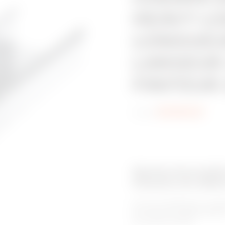
HEAVY LO
LONGUEUR
LARGEUR
FINITEUR
Code:
MVH0013LP
Gamme de produit
Chemins de câble
Pour les installations à ch
les chemin de câbles BRN H
de la gamme BRN.