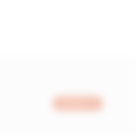
15
05
95
15
Nous écrire
05