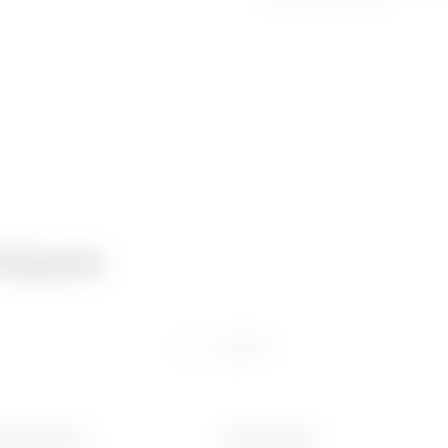
niques
Logiciel
interne (mm)
Ware Number