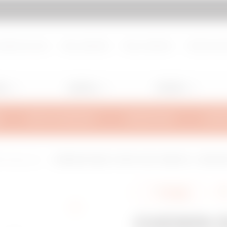
d de page
Aller à My Gewiss
propos de nous
Nous rejoindre
Nous contacter
Centre de d
ng
Lighting
Mobility
INFOS TECHNIQUES
INSPIRATIONS
SUPPO
IL Heavy-Load
CHEMIN DE CÂBLES - HEAVY LOAD - BRN80 HL - LONGUEUR
Partager
CHEMIN D