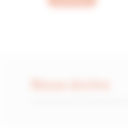
Ouvrez un ticket
MVH0023LH
MVH0023LL
MVH0023LP
Nous écrire
MVH0023LU
Vous avez besoin d'informations sur
MVH0023LX