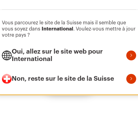
Aller à la zone des logiciels
Vous parcourez le site de la Suisse mais il semble que
Z275
1
vous soyez dans
International
.
Voulez-vous mettre à jour
votre pays ?
Oui, allez sur le site web pour
Z275
2
International
Non, reste sur le site de la Suisse
Afficher tous
Z275
3
Z275
3