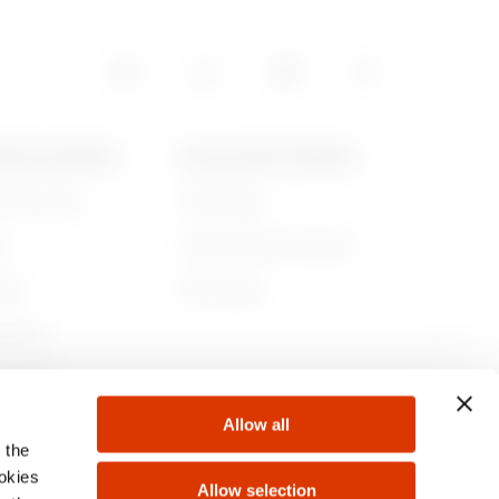
POS DE GEWISS
ACTUALITÉS ET MÉDIAS
ommes-nous
Campagnes
re
Communiqué de presse
lité
Télécharger
rnance
ejoindre
Allow all
s
 the
ookies
Allow selection