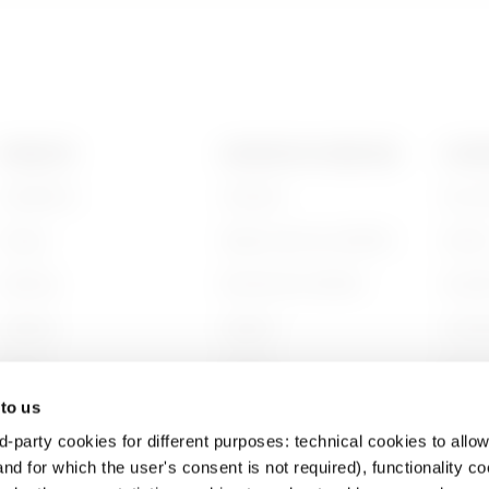
PRODUITS
CONTACTS ET SERVICES
A PRO
Installation
Contacts
Qui s
Energy
Siège social du GEWISS
Histoi
Building
Rechercher GEWISS
Durabi
Lighting
Support
Gouve
Mobility
Logiciel
Nous r
 to us
Utilisations
BIM
Projet
d-party cookies for different purposes: technical cookies to allow
nd for which the user's consent is not required), functionality c